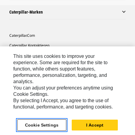
Caterpillar-Marken
Caterpillar.com
Caterpillar Kontaktieren
Meine Marketing-Präferenzen
This site uses cookies to improve your
experience. Some are required for the site to
Seitenübersicht
function, while others support features,
performance, personalization, targeting, and
Cookie Settings
analytics.
Rechtliche Hinweise
You can adjust your preferences anytime using
Cookie Settings.
Datenschutz
By selecting I Accept, you agree to the use of
functional, performance, and targeting cookies.
Europe-German
© 2026 Caterpillar. Alle Rechte vorbehalten.
Cookie Settings
I Accept