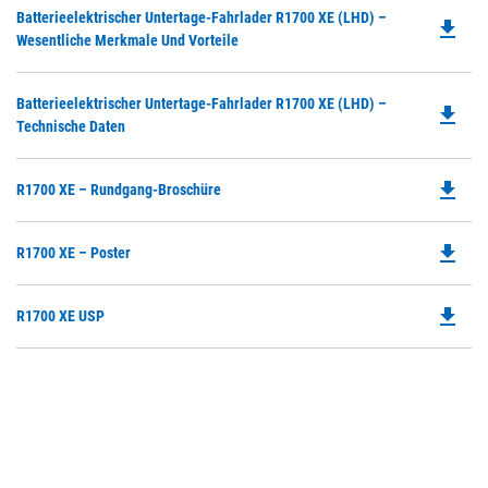
Do
Batterieelektrischer Untertage-Fahrlader R1700 XE (LHD) –
in
file_download
P
Wesentliche Merkmale Und Vorteile
a
O
N
in
Ta
Do
Batterieelektrischer Untertage-Fahrlader R1700 XE (LHD) –
a
file_download
P
Technische Daten
N
O
Ta
in
file_download
Do
R1700 XE – Rundgang-Broschüre
a
P
N
O
Ta
file_download
Do
R1700 XE – Poster
in
P
a
O
N
file_download
Do
R1700 XE USP
in
Ta
P
a
O
N
in
Ta
a
N
Ta