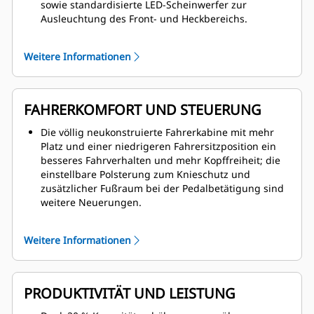
sowie standardisierte LED-Scheinwerfer zur
Ausleuchtung des Front- und Heckbereichs.
Die werkseitige Vorrüstung für eine
Feuerlöschanlage beinhaltet einen dedizierten
Weitere Informationen
Bereich für Feuerlöschbehälter und mehrere
Aktivierungsstellen für Feuerlöschanlage, darunter
auch in der Fahrerkabine.
FAHRERKOMFORT UND STEUERUNG
Alle Gehflächen im Ein- und Ausstiegsbereich
wurden mit rutschhemmenden Belägen, einem neu
Die völlig neukonstruierte Fahrerkabine mit mehr
konstruierten Handlaufsystem und zwei
Platz und einer niedrigeren Fahrersitzposition ein
Notausgängen verbessert.
besseres Fahrverhalten und mehr Kopffreiheit; die
Fahreranwesenheitssystem mit hydraulischer
einstellbare Polsterung zum Knieschutz und
Systemneutralisierung und Türsensor, das zum
zusätzlicher Fußraum bei der Pedalbetätigung sind
Schutz von Maschine und Fahrer vor
weitere Neuerungen.
unkontrollierten Bewegungen der Maschine
Die serienmäßige Klimaanlage ist optional auch als
beiträgt.
geschlossenes druckbeaufschlagtes System
Weitere Informationen
Für größere Sicherheit bei Servicearbeiten sorgen
erhältlich; die völlig neue Klimaautomatik bietet
integrierte Sperr- und Kennzeichnungsstellen,
Verbesserungen bei Luftstrom, Entfrosterbereich
Frontgestängebolzen zum Arretieren des
und Geräuschpegel.
Hubrahmens und der Anschraub-Zughaken.
PRODUKTIVITÄT UND LEISTUNG
Die Fahrerergonomie wurde verbessert, unter
anderem mit einfach zu bedienenden bedienende