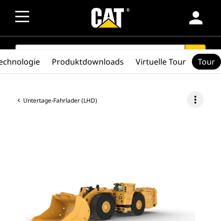
person
SEARCH
search
echnologie
Produktdownloads
Virtuelle Tour
Tour
more_vert
Untertage-Fahrlader (LHD)