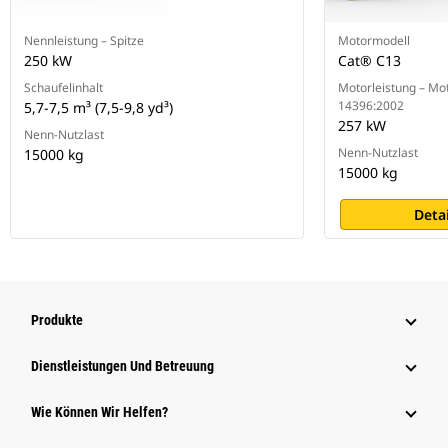
Nennleistung – Spitze
Motormodell
250 kW
Cat® C13
Schaufelinhalt
Motorleistung – Mo
14396:2002
5,7-7,5 m³ (7,5-9,8 yd³)
257 kW
Nenn-Nutzlast
Nenn-Nutzlast
15000 kg
15000 kg
Deta
Produkte
Dienstleistungen Und Betreuung
Wie Können Wir Helfen?