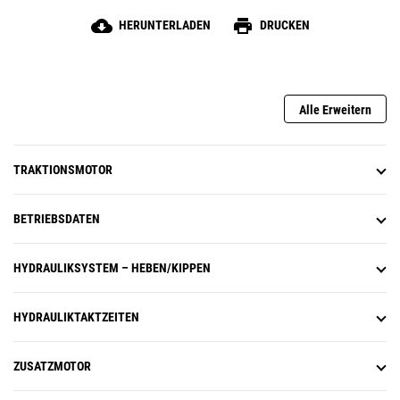
Manövrieren in engen Bereichen.
cloud_download
print
HERUNTERLADEN
DRUCKEN
Alle Erweitern
TRAKTIONSMOTOR
BETRIEBSDATEN
HYDRAULIKSYSTEM – HEBEN/KIPPEN
HYDRAULIKTAKTZEITEN
ZUSATZMOTOR