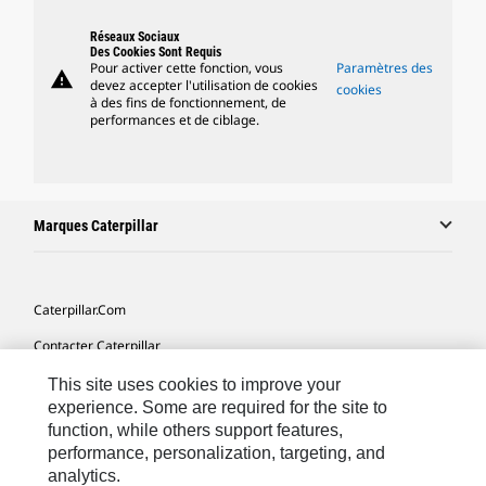
Réseaux Sociaux
Des Cookies Sont Requis
Pour activer cette fonction, vous
Paramètres des
warning
devez accepter l'utilisation de cookies
cookies
à des fins de fonctionnement, de
performances et de ciblage.
Marques Caterpillar
Caterpillar.com
Contacter Caterpillar
Mes Préférences Marketing
This site uses cookies to improve your
experience. Some are required for the site to
Plan Du Site
function, while others support features,
performance, personalization, targeting, and
Cookie Settings
analytics.