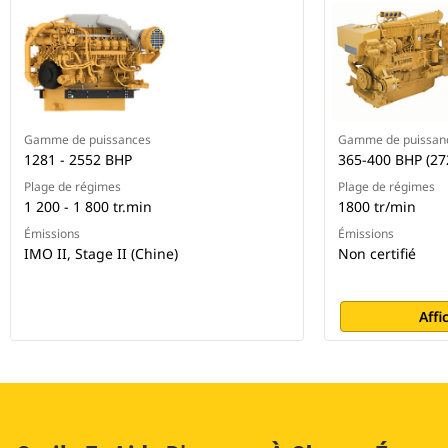
Gamme de puissances
Gamme de puissan
1281 - 2552 BHP
365-400 BHP (27
Plage de régimes
Plage de régimes
1 200 - 1 800 tr.min
1800 tr/min
Émissions
Émissions
IMO II, Stage II (Chine)
Non certifié
Affi