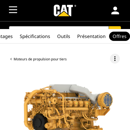
person
SEARCH
search
ntages
Spécifications
Outils
Présentation
Offres
more_vert
Moteurs de propulsion pour tiers