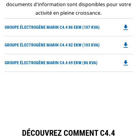
documents d'information sont disponibles pour votre
activité en pleine croissance.
file_download
Do
GROUPE ÉLECTROGÈNE MARIN C4.4 86 EKW (107 KVA)
P
O
file_download
Do
GROUPE ÉLECTROGÈNE MARIN C4.4 82 EKW (103 KVA)
in
P
a
O
N
file_download
Do
GROUPE ÉLECTROGÈNE MARIN C4.4 69 EKW (86 KVA)
in
Ta
P
a
O
N
in
Ta
a
N
Ta
DÉCOUVREZ COMMENT C4.4