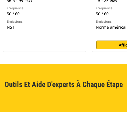
36 R - 99 ekW
15 - 25 ekW
Fréquence
Fréquence
50 / 60
50 / 60
Émissions
Émissions
NST
Norme américai
Affi
Outils Et Aide D'experts À Chaque Étape