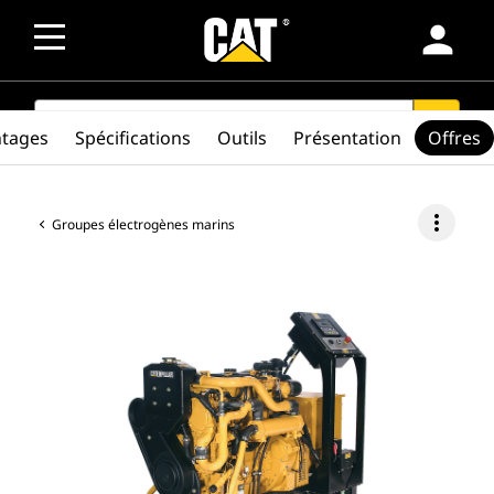
person
SEARCH
search
ntages
Spécifications
Outils
Présentation
Offres
more_vert
Groupes électrogènes marins