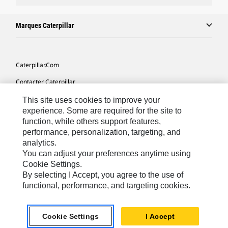
Marques Caterpillar
Caterpillar.com
Contacter Caterpillar
Mes Préférences Marketing
This site uses cookies to improve your
experience. Some are required for the site to
Plan Du Site
function, while others support features,
performance, personalization, targeting, and
Cookie Settings
analytics.
Légales
You can adjust your preferences anytime using
Cookie Settings.
Confidentialité
By selecting I Accept, you agree to the use of
functional, performance, and targeting cookies.
Europe - Français
© 2026 Caterpillar. Tous droits réservés.
Cookie Settings
I Accept