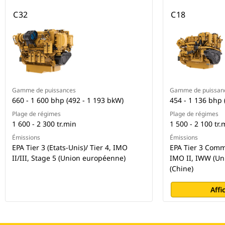
C32
C18
Gamme de puissances
Gamme de puissan
660 - 1 600 bhp (492 - 1 193 bkW)
454 - 1 136 bhp 
Plage de régimes
Plage de régimes
1 600 - 2 300 tr.min
1 500 - 2 100 tr.
Émissions
Émissions
EPA Tier 3 (Etats-Unis)/ Tier 4, IMO
EPA Tier 3 Comme
II/III, Stage 5 (Union européenne)
IMO II, IWW (Un
(Chine)
Affi