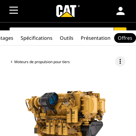
person
SEARCH
search
ntages
Spécifications
Outils
Présentation
Offres
more_vert
Moteurs de propulsion pour tiers