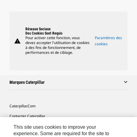
Réseaux Sociaux
Des Cookies Sont Requis
Pour activer cette fonction, vous
Paramètres des
warning
devez accepter l'utilisation de cookies
cookies
à des fins de fonctionnement, de
performances et de ciblage.
Marques Caterpillar
Caterpillar.com
Contacter Caterpillar
Mes Préférences Marketing
This site uses cookies to improve your
experience. Some are required for the site to
Plan Du Site