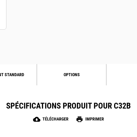
NT STANDARD
OPTIONS
SPÉCIFICATIONS PRODUIT POUR C32B
cloud_download
print
TÉLÉCHARGER
IMPRIMER