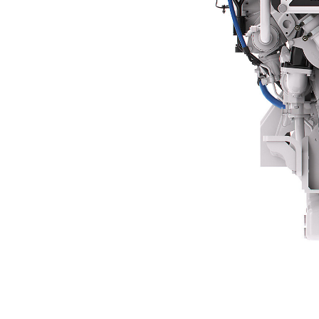
C32B
Ava
Modifier le modèle