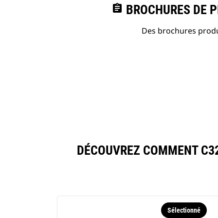
assignment
BROCHURES DE PR
Des brochures produi
DÉCOUVREZ COMMENT C32
Sélectionné