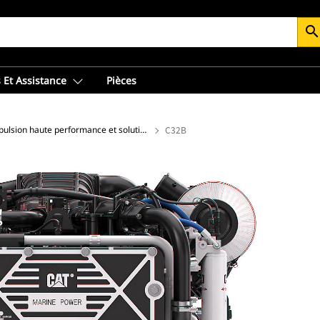
searc
 Et Assistance
Pièces
Propulsion haute performance et solutions de maniabilité
C32B