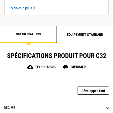
Options d'entretien sur le côté gauche et le côté
En savoir plus
droit disponibles
SPÉCIFICATIONS
ÉQUIPEMENT STANDARD
SPÉCIFICATIONS PRODUIT POUR C32
cloud_download
print
TÉLÉCHARGER
IMPRIMER
Développer Tout
RÉGIME