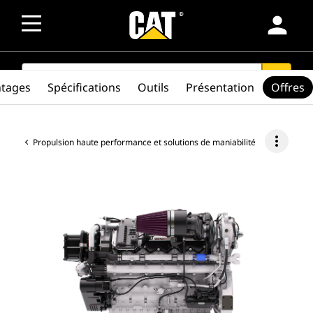
person
SEARCH
search
ntages
Spécifications
Outils
Présentation
Offres
more_vert
Propulsion haute performance et solutions de maniabilité