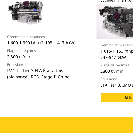
ACERT Tier 3
Gamme de puissances
1 600-1 900 bhp (1 193-1 417 bkW)
Gamme de puissan
Plage de régimes
1 015-1 150 mhp
2 300 tr/min
747-847 bkW
Émissions
Plage de régimes
IMO II, Tier 3 EPA États-Unis
2300 tr/min
(plaisance), RCD, Stage II Chine
Émissions
EPA Tier 3, IMO 
Affi