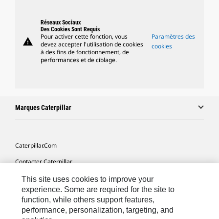
Réseaux Sociaux
Des Cookies Sont Requis
Pour activer cette fonction, vous
Paramètres des
warning
devez accepter l'utilisation de cookies
cookies
à des fins de fonctionnement, de
performances et de ciblage.
Marques Caterpillar
Caterpillar.com
Contacter Caterpillar
Mes Préférences Marketing
This site uses cookies to improve your
experience. Some are required for the site to
Plan Du Site
function, while others support features,
performance, personalization, targeting, and
Cookie Settings