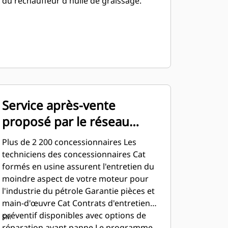
du réchauffeur d'huile de graissage.
Service après-vente
proposé par le réseau
mondial de
Plus de 2 200 concessionnaires Les
concessionnaires Cat
techniciens des concessionnaires Cat
formés en usine assurent l'entretien du
moindre aspect de votre moteur pour
l'industrie du pétrole Garantie pièces et
main-d'œuvre Cat Contrats d'entretien
préventif disponibles avec options de
SM
réparation avant panne Le programme