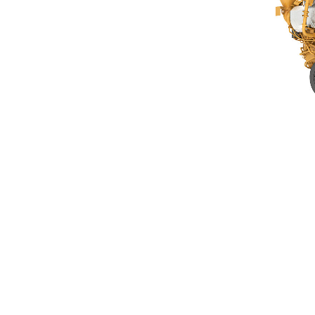
G3616 A4
Ava
Modifier le modèle