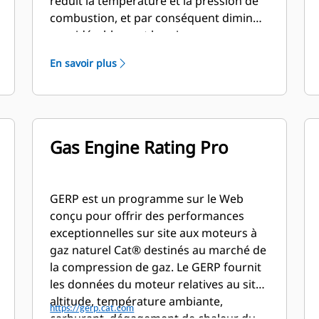
réduit la température et la pression de
combustion, et par conséquent diminue
considérablement les niveaux
d'émission d'oxyde d'azote (NOx). La
En savoir plus
conception de combustion pauvre offre
également une plus longue durée de vie
des composants et une consommation
de carburant optimisée
Gas Engine Rating Pro
GERP est un programme sur le Web
conçu pour offrir des performances
exceptionnelles sur site aux moteurs à
gaz naturel Cat® destinés au marché de
la compression de gaz. Le GERP fournit
les données du moteur relatives au site:
altitude, température ambiante,
https://gerp.cat.com
carburant, dégagement de chaleur du