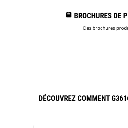
assignment
BROCHURES DE PR
Des brochures produi
DÉCOUVREZ COMMENT G3616