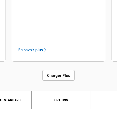
liquide de refroidissement moteur,
données relatives aux performances,
schémas d'installation, fiches
techniques et courbes des pompes.
En savoir plus
Charger Plus
NT STANDARD
OPTIONS