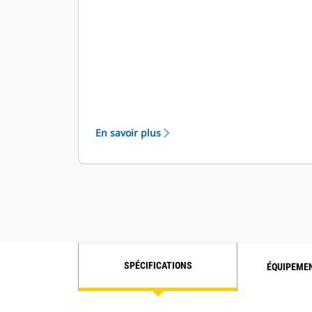
système d'affichage, des commandes
d'arrêt du système et du diagnostic du
système.
En savoir plus
SPÉCIFICATIONS
ÉQUIPEME