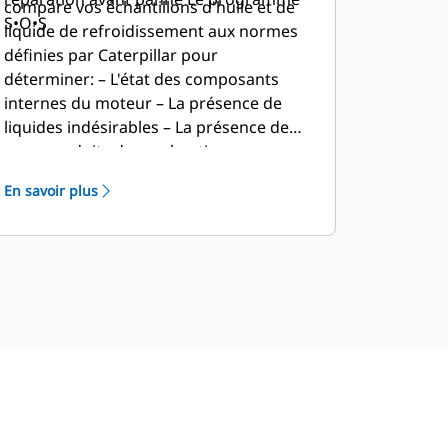
compare vos échantillons d'huile et de
S•O•S
liquide de refroidissement aux normes
définies par Caterpillar pour
déterminer: – L'état des composants
internes du moteur – La présence de
liquides indésirables – La présence de
sous-produits de combustion –
L'intervalle de vidange d'huile propre au
En savoir plus
site