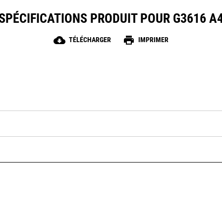
SPÉCIFICATIONS PRODUIT POUR G3616 A
cloud_download
print
TÉLÉCHARGER
IMPRIMER