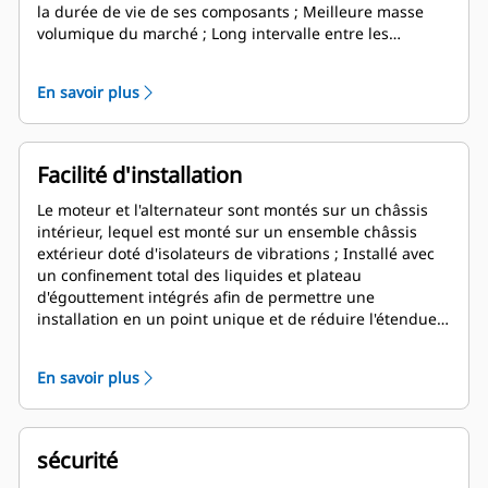
la durée de vie de ses composants ; Meilleure masse
volumique du marché ; Long intervalle entre les
révisions générales éprouvé dans les applications
pétrolifères ; Composants du moteur de base conçus
En savoir plus
pour pouvoir être reconditionnés et réutilisés lors de la
révision générale.
Facilité d'installation
Le moteur et l'alternateur sont montés sur un châssis
intérieur, lequel est monté sur un ensemble châssis
extérieur doté d'isolateurs de vibrations ; Installé avec
un confinement total des liquides et plateau
d'égouttement intégrés afin de permettre une
installation en un point unique et de réduire l'étendue
chantier naval de la complexité des tâches
En savoir plus
sécurité