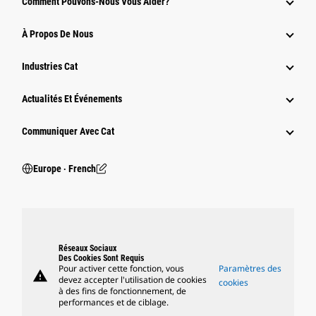
Comment Pouvons-Nous Vous Aider?
À Propos De Nous
Industries Cat
Actualités Et Événements
Communiquer Avec Cat
Europe ‧ French
Réseaux Sociaux
Des Cookies Sont Requis
Pour activer cette fonction, vous
Paramètres des
warning
devez accepter l'utilisation de cookies
cookies
à des fins de fonctionnement, de
performances et de ciblage.