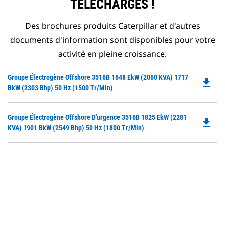
TÉLÉCHARGÉS !
Des brochures produits Caterpillar et d'autres
documents d'information sont disponibles pour votre
activité en pleine croissance.
Do
Groupe Électrogène Offshore 3516B 1648 EkW (2060 KVA) 1717
file_download
P
BkW (2303 Bhp) 50 Hz (1500 Tr/min)
O
in
Do
Groupe Électrogène Offshore D'urgence 3516B 1825 EkW (2281
a
file_download
P
KVA) 1901 BkW (2549 Bhp) 50 Hz (1800 Tr/min)
N
O
Ta
in
a
N
Ta