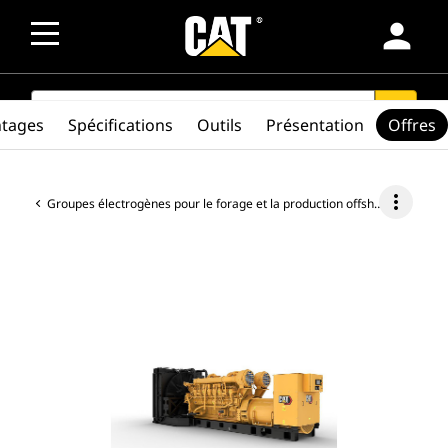
person
SEARCH
search
ntages
Spécifications
Outils
Présentation
Offres
more_vert
Groupes électrogènes pour le forage et la production offshore