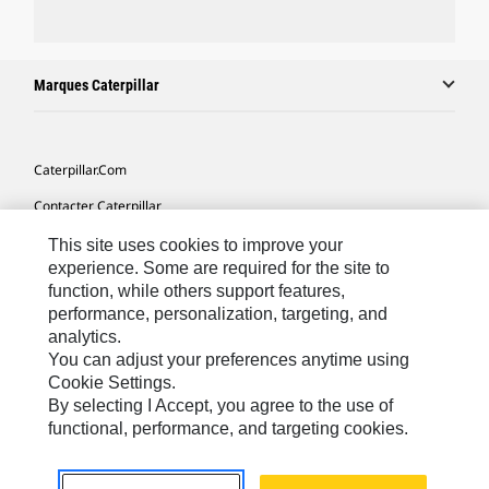
Marques Caterpillar
Caterpillar.com
Contacter Caterpillar
Mes Préférences Marketing
This site uses cookies to improve your
experience. Some are required for the site to
Plan Du Site
function, while others support features,
performance, personalization, targeting, and
Cookie Settings
analytics.
Légales
You can adjust your preferences anytime using
Cookie Settings.
Confidentialité
By selecting I Accept, you agree to the use of
functional, performance, and targeting cookies.
Europe - Français
© 2026 Caterpillar. Tous droits réservés.