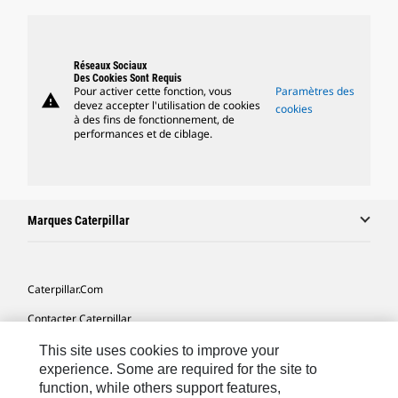
Réseaux Sociaux
Des Cookies Sont Requis
Pour activer cette fonction, vous
Paramètres des
warning
devez accepter l'utilisation de cookies
cookies
à des fins de fonctionnement, de
performances et de ciblage.
Marques Caterpillar
Caterpillar.com
Contacter Caterpillar
Mes Préférences Marketing
This site uses cookies to improve your
experience. Some are required for the site to
Plan Du Site
function, while others support features,