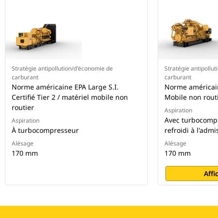
Stratégie antipollution/d'économie de
Stratégie antipollu
carburant
carburant
Norme américaine EPA Large S.I.
Norme américaine
Certifié Tier 2 / matériel mobile non
Mobile non rout
routier
Aspiration
Avec turbocompr
Aspiration
À turbocompresseur
refroidi à l'admi
Alésage
Alésage
170 mm
170 mm
Affi