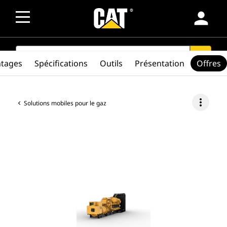
person
SEARCH
search
ntages
Spécifications
Outils
Présentation
Offres
more_vert
Solutions mobiles pour le gaz