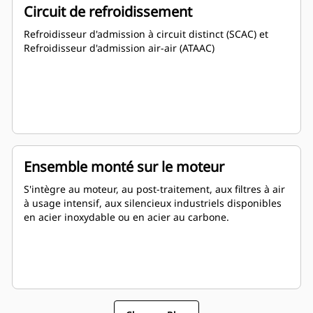
moteurs de conception SCR/DEF
Circuit de refroidissement
Système à injection de gaz basé sur un cylindre
individuel.
Refroidisseur d'admission à circuit distinct (SCAC) et
Commandes DGB montées sur le moteur.
Refroidisseur d'admission air-air (ATAAC)
Filtre à gaz monté sur moteur, type de séparateur
d'eau
Ensemble monté sur le moteur
S'intègre au moteur, au post-traitement, aux filtres à air
à usage intensif, aux silencieux industriels disponibles
en acier inoxydable ou en acier au carbone.