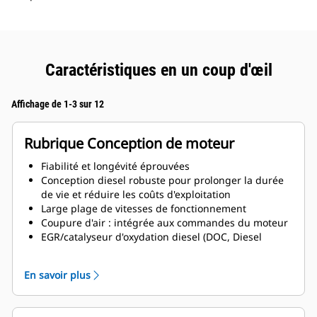
Caractéristiques en un coup d'œil
Affichage de 1-3 sur 12
Rubrique Conception de moteur
Fiabilité et longévité éprouvées
Conception diesel robuste pour prolonger la durée
de vie et réduire les coûts d'exploitation
Large plage de vitesses de fonctionnement
Coupure d'air : intégrée aux commandes du moteur
EGR/catalyseur d'oxydation diesel (DOC, Diesel
Oxidation Catalyst)/circuit de carburant à rampe
commune conformes aux normes sur les émissions
En savoir plus
Tier 4 Final/Stage IV
Solution sans DEF – élimine les problèmes de
stockage, logistiques et les problèmes liés aux