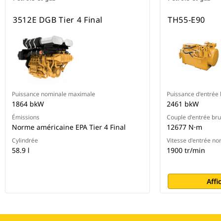
3512E DGB Tier 4 Final
TH55-E90
Puissance nominale maximale
Puissance d'entrée 
1864 bkW
2461 bkW
Émissions
Couple d'entrée br
Norme américaine EPA Tier 4 Final
12677 N·m
Cylindrée
Vitesse d'entrée no
58.9 l
1900 tr/min
Affi