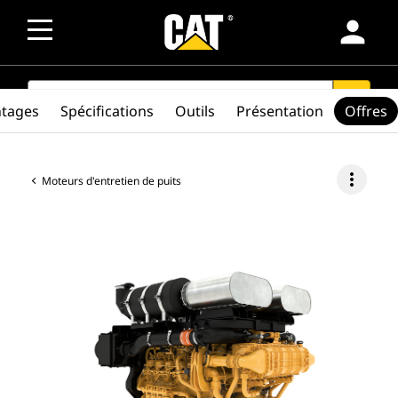
person
SEARCH
search
ntages
Spécifications
Outils
Présentation
Offres
more_vert
Moteurs d'entretien de puits