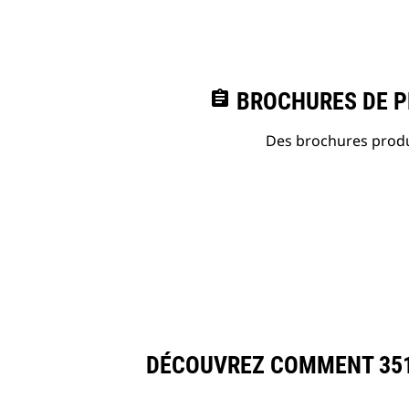
assignment
BROCHURES DE PR
Des brochures produi
DÉCOUVREZ COMMENT 351