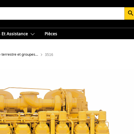
searc
 Et Assistance
Pièces
Moteurs de forage terrestre et groupes électrogènes
3516