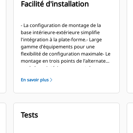
Facilité d'installation
- La configuration de montage de la
base intérieure-extérieure simplifie
l'intégration à la plate-forme.- Large
gamme d'équipements pour une
flexibilité de configuration maximale- Le
montage en trois points de l'alternateur
sur la base intérieure permet de
conserver l'alignement d'usine - Le point
En savoir plus
de levage unique simplifie le travail
d'installation.
Tests