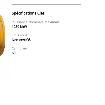
Spécifications Clés
Puissance Nominale Maximale
1230 bkW
Émissions
Non certifié.
Cylindrée
69 l
Offres
Trouver Concessionnaire
Demander Un Devis