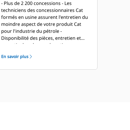
mondial de
- Plus de 2 200 concessions - Les
concessionnaires Cat
techniciens des concessionnaires Cat
formés en usine assurent l'entretien du
moindre aspect de votre produit Cat
pour l'industrie du pétrole -
Disponibilité des pièces, entretien et
garantie dans le monde entier -
Contrats d'entretien préventif
En savoir plus
disponibles avec options de réparation
avant panne - Des programmes
S•O•SSM comparent vos échantillons
d'huile et de liquide de refroidissement
aux normes Caterpillar pour déterminer
:• L'état des composants internes du
moteur• La présence de liquides
indésirables• La présence de sous-
produits de combustion• L'intervalle de
vidange d'huile propre au site