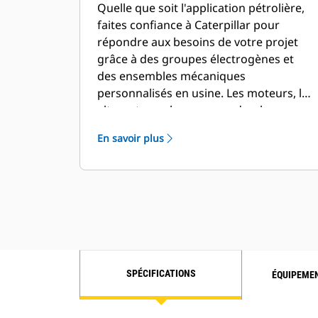
Quelle que soit l'application pétrolière,
faites confiance à Caterpillar pour
répondre aux besoins de votre projet
grâce à des groupes électrogènes et
des ensembles mécaniques
personnalisés en usine. Les moteurs, les
alternateurs, les commandes, les
radiateurs, et les transmissions Cat
En savoir plus
peuvent être personnalisés et adaptés
en collaboration avec nos
concessionnaires locaux pour créer des
solutions uniques. Nos ensembles
personnalisés sont pris en charge dans
le monde entier et couverts par une
garantie d'un an après la mise en
service.
SPÉCIFICATIONS
ÉQUIPEME