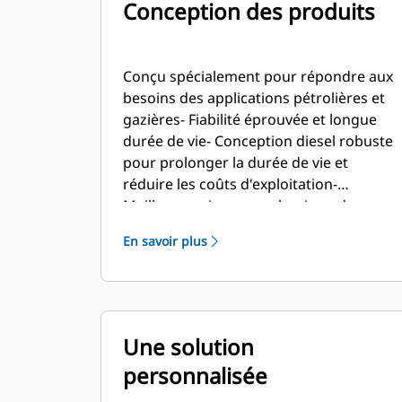
Conception des produits
Conçu spécialement pour répondre aux
besoins des applications pétrolières et
gazières- Fiabilité éprouvée et longue
durée de vie- Conception diesel robuste
pour prolonger la durée de vie et
réduire les coûts d'exploitation-
Meilleure puissance volumique du
marché- Conçu pour travailler dans les
En savoir plus
conditions des installations pétrolifères,
y compris à des températures
ambiantes élevées et à haute altitude-
Long intervalle entre les révisions
générales éprouvé dans les applications
Une solution
pétrolifères- Composants du moteur
personnalisée
conçus pour pouvoir être rénovés et
réutilisés lors de la révision générale