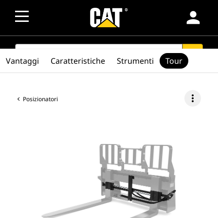
person
SEARCH
search
Vantaggi
Caratteristiche
Strumenti
Tour
more_vert
Posizionatori