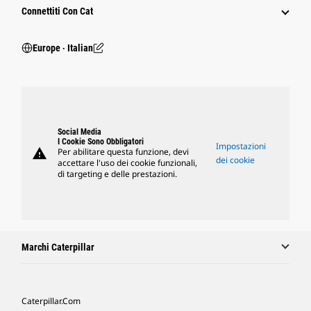
Connettiti Con Cat
Europe ‧ Italian
Social Media
I Cookie Sono Obbligatori
Impostazioni
warning
Per abilitare questa funzione, devi
dei cookie
accettare l'uso dei cookie funzionali,
di targeting e delle prestazioni.
Marchi Caterpillar
Caterpillar.com