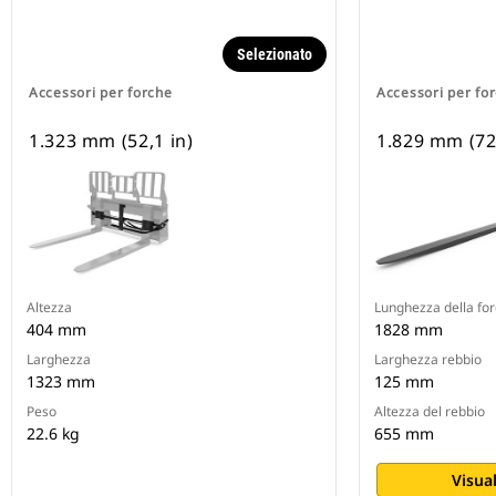
Selezionato
Accessori per forche
Accessori per fo
1.323 mm (52,1 in)
1.829 mm (72
Altezza
Lunghezza della fo
404 mm
1828 mm
Larghezza
Larghezza rebbio
1323 mm
125 mm
Peso
Altezza del rebbio
22.6 kg
655 mm
Visual