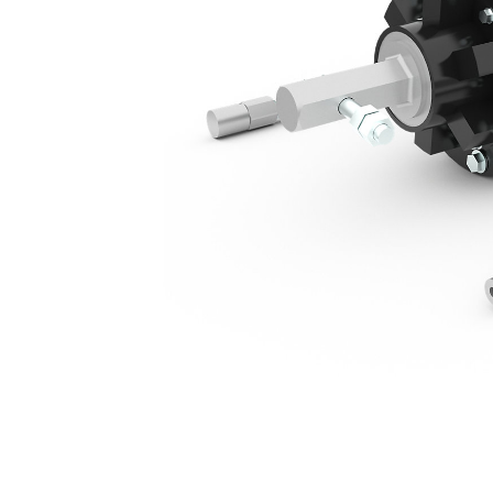
A41, Miniescavatori Da 3 Tonnellate
Van
Cambia modello