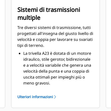
Sistemi di trasmissioni
multiple
Tre diversi sistemi di trasmissione, tutti
progettati all'insegna del giusto livello di
velocità e coppia per lavorare su svariati
tipi di terreno.
La trivella A23 è dotata di un motore
idraulico, stile gerotor, bidirezionale
e a velocità variabile che genera una
velocità della punta e una coppia di
uscita ottimali per impieghi più o
meno gravosi.
La trivella A41 è dotata di un motore
idraulico, stile gerotor, bidirezionale
Ulteriori informazioni
e a riduzione epicicloidale singola
montato su una scatola di satelliti