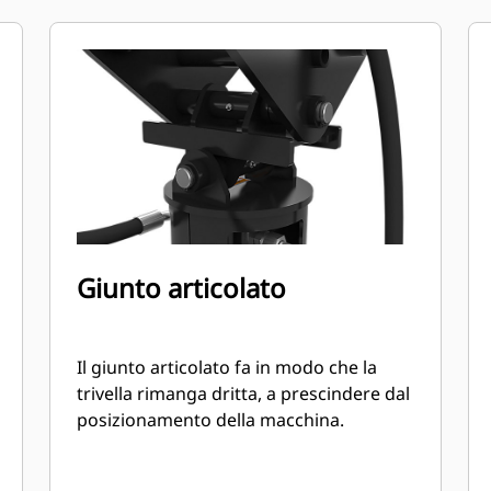
per garantire una velocità della
punta e una coppia di uscita ottimali
per impieghi più o meno gravosi.
La trivella A68 è dotata di un motore
idraulico a ingranaggi, bidirezionale
e a doppia riduzione epicicloidale
montato su una scatola di satelliti
per garantire una velocità della
punta e una coppia di uscita ottimali
per lavori di perforazione
impegnativi e a elevate prestazioni.
Giunto articolato
Il giunto articolato fa in modo che la
trivella rimanga dritta, a prescindere dal
posizionamento della macchina.