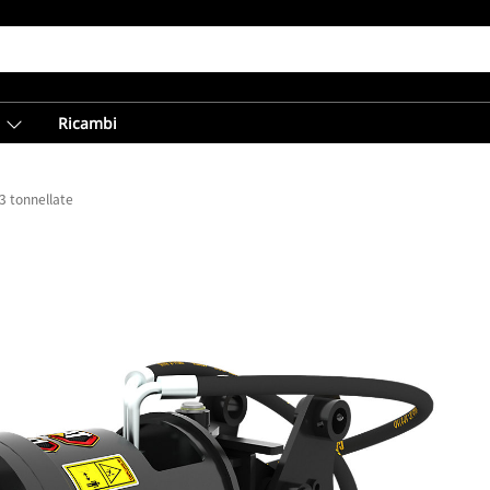
Ricambi
3 tonnellate