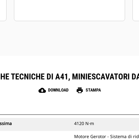
HE TECNICHE DI A41, MINIESCAVATORI D
cloud_download
print
DOWNLOAD
STAMPA
assima
4120 N·m
Motore Gerotor - Sistema di rid