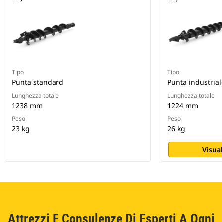
Tipo
Tipo
Punta standard
Punta industrial
Lunghezza totale
Lunghezza totale
1238 mm
1224 mm
Peso
Peso
23 kg
26 kg
Visual
Attrezzi E Consulenze Di Esperti A Ogni