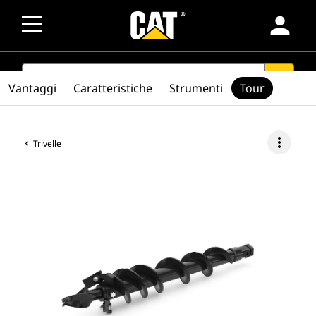
person
SEARCH
search
Vantaggi
Caratteristiche
Strumenti
Tour
more_vert
Trivelle