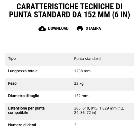
CARATTERISTICHE TECNICHE DI
PUNTA STANDARD DA 152 MM (6 IN)
cloud_download
print
DOWNLOAD
STAMPA
Tipo
Punta standard
Lunghezza totale
1238 mm
Peso
23 kg
Diametro di taglio
152 mm
Estensione per punta
305, 610, 915, 1.829 mm (12,
compatibile
24, 36, 72 in)
Numero di denti
2