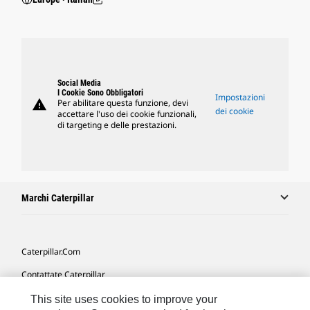
Social Media
I Cookie Sono Obbligatori
Impostazioni
warning
Per abilitare questa funzione, devi
dei cookie
accettare l'uso dei cookie funzionali,
di targeting e delle prestazioni.
Marchi Caterpillar
Caterpillar.com
Contattate Caterpillar
Le Mie Preferenze Di Marketing
This site uses cookies to improve your