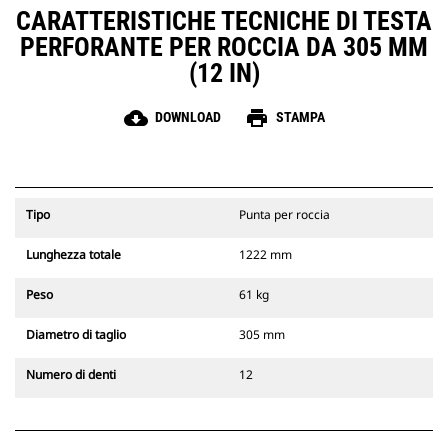
CARATTERISTICHE TECNICHE DI TESTA
PERFORANTE PER ROCCIA DA 305 MM
(12 IN)
cloud_download
print
DOWNLOAD
STAMPA
Tipo
Punta per roccia
Lunghezza totale
1222 mm
Peso
61 kg
Diametro di taglio
305 mm
Numero di denti
12