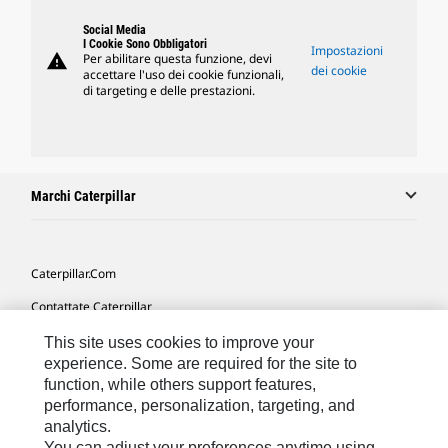
Social Media
I Cookie Sono Obbligatori
Impostazioni
warning
Per abilitare questa funzione, devi
dei cookie
accettare l'uso dei cookie funzionali,
di targeting e delle prestazioni.
Marchi Caterpillar
Caterpillar.com
Contattate Caterpillar
Le Mie Preferenze Di Marketing
This site uses cookies to improve your
experience. Some are required for the site to
Mappa Del Sito
function, while others support features,
performance, personalization, targeting, and
Cookie Settings
analytics.
Informazioni Legali
You can adjust your preferences anytime using