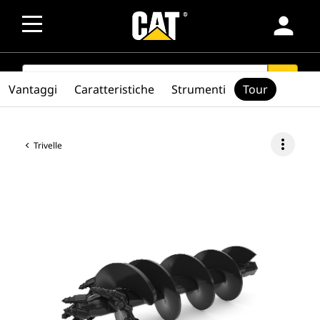
person
SEARCH
search
Vantaggi
Caratteristiche
Strumenti
Tour
more_vert
Trivelle