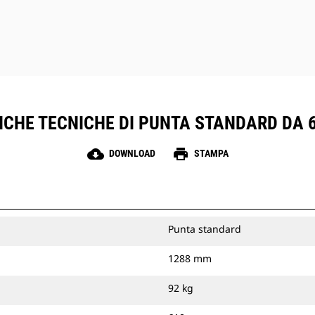
o in carburo per gestire la roccia
compatta e il terreno abrasivo.
CHE TECNICHE DI PUNTA STANDARD DA 6
cloud_download
print
DOWNLOAD
STAMPA
Punta standard
1288 mm
92 kg