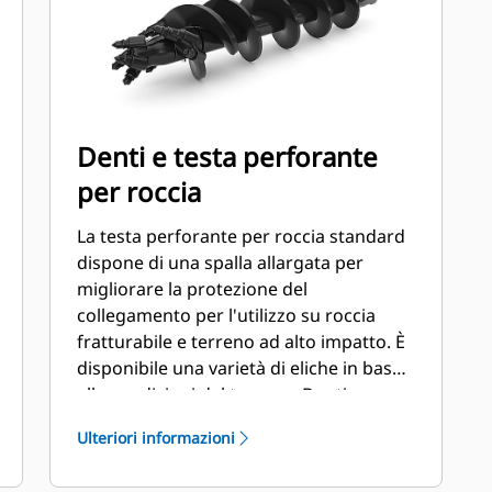
Denti e testa perforante
per roccia
La testa perforante per roccia standard
dispone di una spalla allargata per
migliorare la protezione del
collegamento per l'utilizzo su roccia
fratturabile e terreno ad alto impatto. È
disponibile una varietà di eliche in base
alle condizioni del terreno. Denti a
calibro per la stazione esterna e denti
Ulteriori informazioni
piatti e/o a scalpello per le stazioni
interne. Sono disponibili eliche temprate