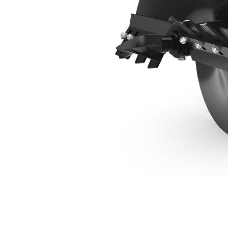
Punta Standard Da 610 Mm (24 In)
Van
Cambia modello