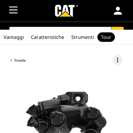
person
SEARCH
search
Vantaggi
Caratteristiche
Strumenti
Tour
more_vert
Trivelle