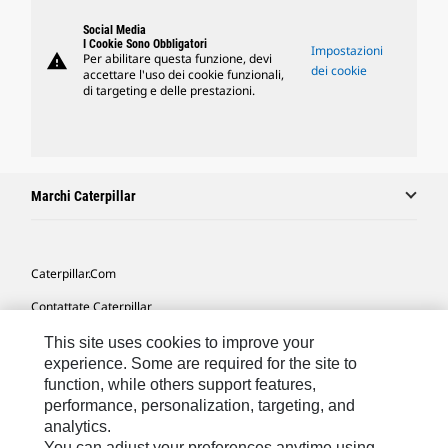
Social Media
I Cookie Sono Obbligatori
Impostazioni
warning
Per abilitare questa funzione, devi
dei cookie
accettare l'uso dei cookie funzionali,
di targeting e delle prestazioni.
Marchi Caterpillar
Caterpillar.com
Contattate Caterpillar
Le Mie Preferenze Di Marketing
This site uses cookies to improve your
experience. Some are required for the site to
Mappa Del Sito
function, while others support features,
performance, personalization, targeting, and
Cookie Settings
analytics.
Informazioni Legali
You can adjust your preferences anytime using