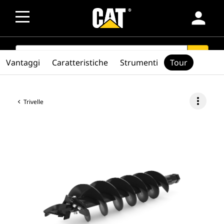
person
SEARCH
search
Vantaggi
Caratteristiche
Strumenti
Tour
more_vert
Trivelle