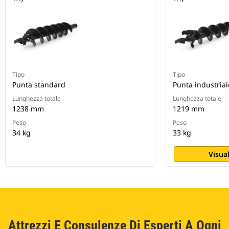
Tipo
Tipo
Punta standard
Punta industrial
Lunghezza totale
Lunghezza totale
1238 mm
1219 mm
Peso
Peso
34 kg
33 kg
Visual
Attrezzi E Consulenze Di Esperti A Ogni