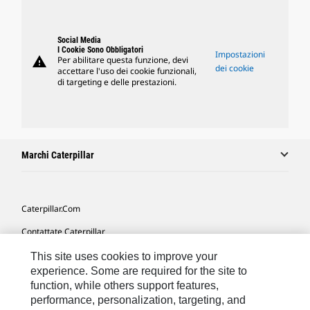
Social Media
I Cookie Sono Obbligatori
Impostazioni
warning
Per abilitare questa funzione, devi
dei cookie
accettare l'uso dei cookie funzionali,
di targeting e delle prestazioni.
Marchi Caterpillar
Caterpillar.com
Contattate Caterpillar
Le Mie Preferenze Di Marketing
This site uses cookies to improve your
experience. Some are required for the site to
Mappa Del Sito
function, while others support features,
performance, personalization, targeting, and
Cookie Settings