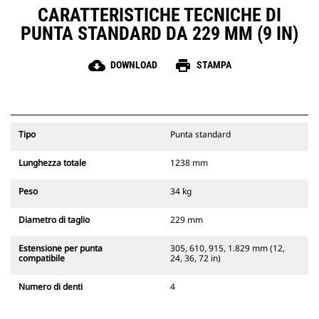
CARATTERISTICHE TECNICHE DI
PUNTA STANDARD DA 229 MM (9 IN)
cloud_download
print
DOWNLOAD
STAMPA
Tipo
Punta standard
Lunghezza totale
1238 mm
Peso
34 kg
Diametro di taglio
229 mm
Estensione per punta
305, 610, 915, 1.829 mm (12,
compatibile
24, 36, 72 in)
Numero di denti
4