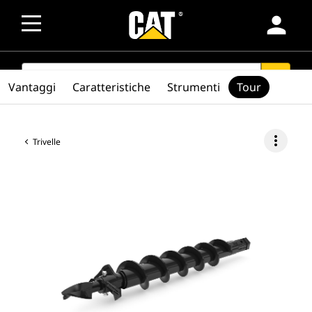
person
SEARCH
search
Vantaggi
Caratteristiche
Strumenti
Tour
more_vert
Trivelle