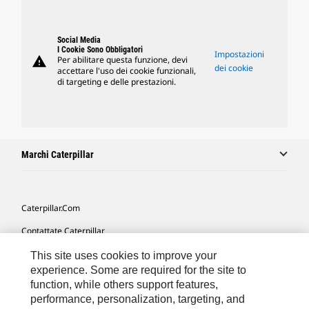
Social Media
I Cookie Sono Obbligatori
Impostazioni
warning
Per abilitare questa funzione, devi
dei cookie
accettare l'uso dei cookie funzionali,
di targeting e delle prestazioni.
Marchi Caterpillar
Caterpillar.com
Contattate Caterpillar
Le Mie Preferenze Di Marketing
This site uses cookies to improve your
experience. Some are required for the site to
Mappa Del Sito
function, while others support features,
performance, personalization, targeting, and
Cookie Settings