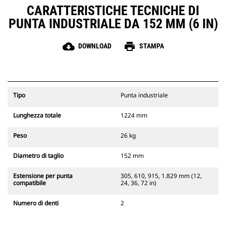
CARATTERISTICHE TECNICHE DI
PUNTA INDUSTRIALE DA 152 MM (6 IN)
cloud_download
print
DOWNLOAD
STAMPA
Tipo
Punta industriale
Lunghezza totale
1224 mm
Peso
26 kg
Diametro di taglio
152 mm
Estensione per punta
305, 610, 915, 1.829 mm (12,
compatibile
24, 36, 72 in)
Numero di denti
2