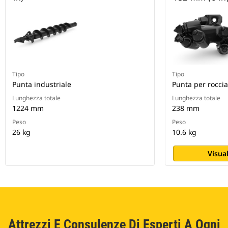
Tipo
Tipo
Punta industriale
Punta per roccia
Lunghezza totale
Lunghezza totale
1224 mm
238 mm
Peso
Peso
26 kg
10.6 kg
Visual
Attrezzi E Consulenze Di Esperti A Ogni