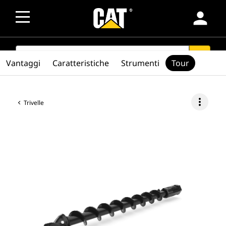
person
SEARCH
search
Vantaggi
Caratteristiche
Strumenti
Tour
more_vert
Trivelle