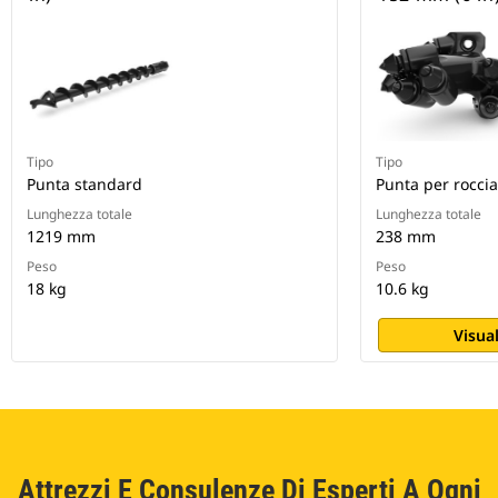
Tipo
Tipo
Punta standard
Punta per roccia
Lunghezza totale
Lunghezza totale
1219 mm
238 mm
Peso
Peso
18 kg
10.6 kg
Visual
Attrezzi E Consulenze Di Esperti A Ogni