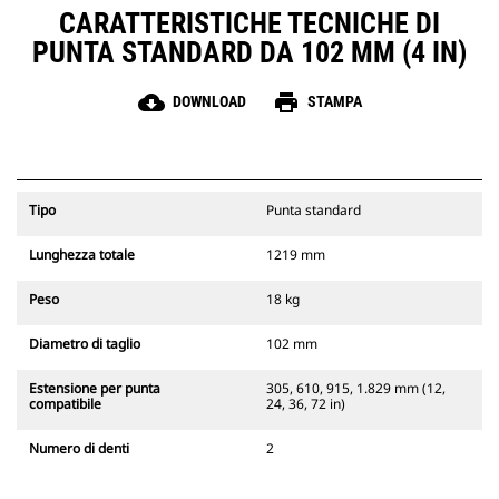
CARATTERISTICHE TECNICHE DI
PUNTA STANDARD DA 102 MM (4 IN)
cloud_download
print
DOWNLOAD
STAMPA
Tipo
Punta standard
Lunghezza totale
1219 mm
Peso
18 kg
Diametro di taglio
102 mm
Estensione per punta
305, 610, 915, 1.829 mm (12,
compatibile
24, 36, 72 in)
Numero di denti
2