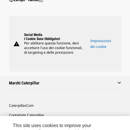
Social Media
I Cookie Sono Obbligatori
Impostazioni
warning
Per abilitare questa funzione, devi
dei cookie
accettare l'uso dei cookie funzionali,
di targeting e delle prestazioni.
Marchi Caterpillar
Caterpillar.com
Contattate Caterpillar
Le Mie Preferenze Di Marketing
This site uses cookies to improve your