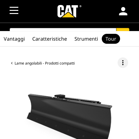
person
SEARCH
search
Vantaggi
Caratteristiche
Strumenti
Tour
more_vert
Lame angolabili - Prodotti compatti