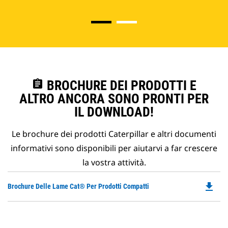
assignment
BROCHURE DEI PRODOTTI E
ALTRO ANCORA SONO PRONTI PER
IL DOWNLOAD!
Le brochure dei prodotti Caterpillar e altri documenti
informativi sono disponibili per aiutarvi a far crescere
la vostra attività.
file_download
Do
Brochure Delle Lame Cat® Per Prodotti Compatti
P
O
in