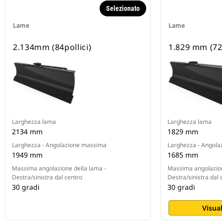
Selezionato
Lame
Lame
2.134mm (84pollici)
1.829 mm (72 
Larghezza lama
Larghezza lama
2134 mm
1829 mm
Larghezza - Angolazione massima
Larghezza - Angol
1949 mm
1685 mm
Massima angolazione della lama -
Massima angolazion
Destra/sinistra dal centro
Destra/sinistra dal 
30 gradi
30 gradi
Visual