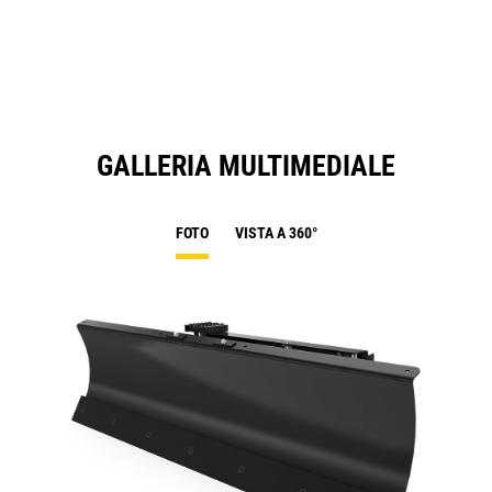
a
N
Ta
GALLERIA MULTIMEDIALE
FOTO
VISTA A 360°