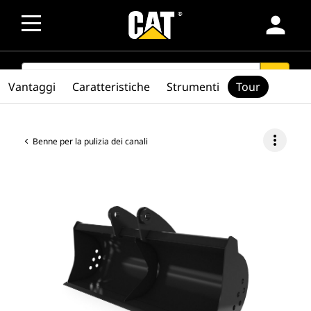
person
SEARCH
search
Vantaggi
Caratteristiche
Strumenti
Tour
more_vert
Benne per la pulizia dei canali