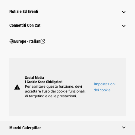
Notizie Ed Eventi
Connettiti Con Cat
Europe ‧ Italian
Social Media
I Cookie Sono Obbligatori
Impostazioni
warning
Per abilitare questa funzione, devi
dei cookie
accettare l'uso dei cookie funzionali,
di targeting e delle prestazioni.
Marchi Caterpillar