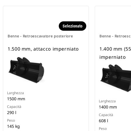
Selezionato
Benne - Retroescavatore posteriore
Benne - Retroesc
1.500 mm, attacco imperniato
1.400 mm (55 
imperniato
Larghezza
1500 mm
Larghezza
Capacità
1400 mm
290 l
Capacità
Peso
608 l
145 kg
Peso