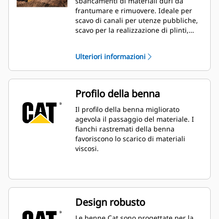
sbancamenti di materiali duri da
frantumare e rimuovere. Ideale per
scavo di canali per utenze pubbliche,
scavo per la realizzazione di plinti,
reinterro e operazioni di scavo
generali nell'edilizia, nell'architettura
Ulteriori informazioni
paesaggistica e nel settore dei servizi
pubblici.
Profilo della benna
Il profilo della benna migliorato
agevola il passaggio del materiale. I
fianchi rastremati della benna
favoriscono lo scarico di materiali
viscosi.
Design robusto
Le benne Cat sono progettate per la