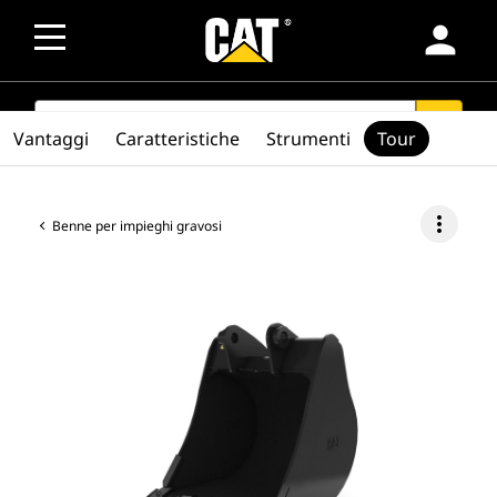
person
SEARCH
search
Vantaggi
Caratteristiche
Strumenti
Tour
more_vert
Benne per impieghi gravosi