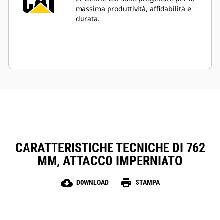
massima produttività, affidabilità e
durata.
CARATTERISTICHE TECNICHE DI 762
MM, ATTACCO IMPERNIATO
cloud_download
print
DOWNLOAD
STAMPA