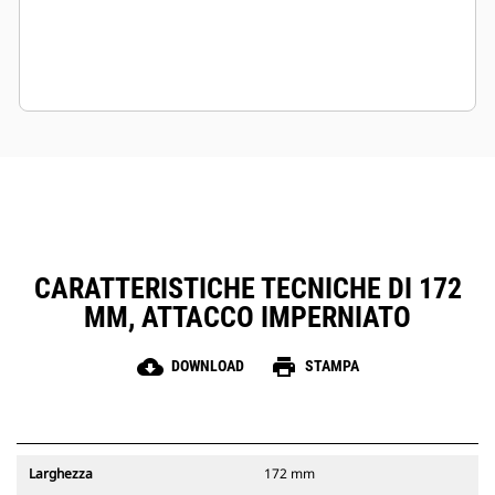
CARATTERISTICHE TECNICHE DI 172
MM, ATTACCO IMPERNIATO
cloud_download
print
DOWNLOAD
STAMPA
Larghezza
172 mm