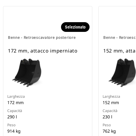
Selezionato
Benne - Retroescavatore posteriore
Benne - Retroesc
172 mm, attacco imperniato
152 mm, atta
Larghezza
Larghezza
172 mm
152 mm
Capacità
Capacità
290 l
230 l
Peso
Peso
914 kg
762 kg