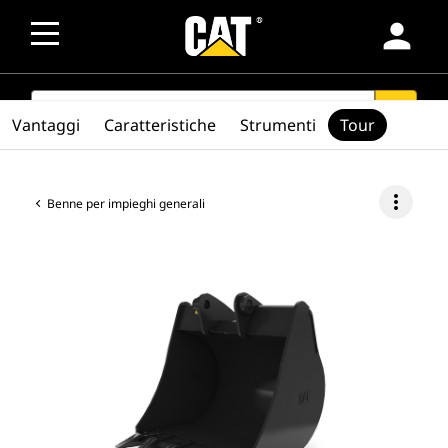
person
SEARCH
search
Vantaggi
Caratteristiche
Strumenti
Tour
more_vert
Benne per impieghi generali