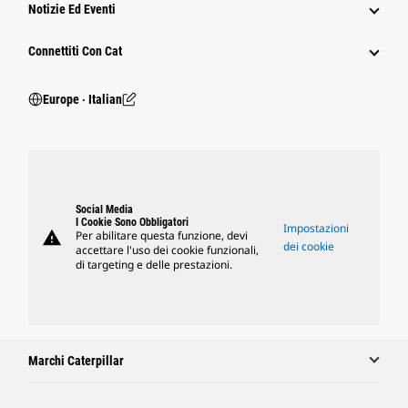
Notizie Ed Eventi
Connettiti Con Cat
Europe ‧ Italian
Social Media
I Cookie Sono Obbligatori
Impostazioni
warning
Per abilitare questa funzione, devi
dei cookie
accettare l'uso dei cookie funzionali,
di targeting e delle prestazioni.
Marchi Caterpillar