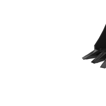
305 Mm, Attacco Imperniato
Van
Cambia modello