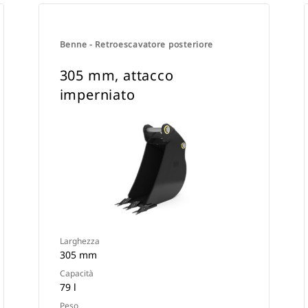
Benne - Retroescavatore posteriore
305 mm, attacco
imperniato
Larghezza
305 mm
Capacità
79 l
Peso