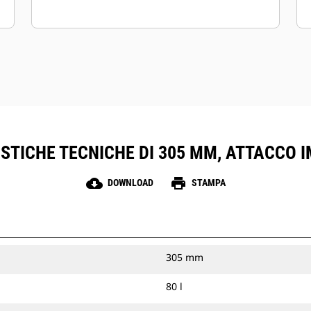
STICHE TECNICHE DI 305 MM, ATTACCO 
cloud_download
print
DOWNLOAD
STAMPA
305 mm
80 l