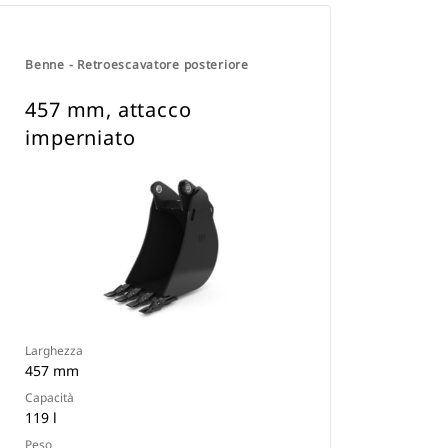
Benne - Retroescavatore posteriore
457 mm, attacco
imperniato
Larghezza
457 mm
Capacità
119 l
Peso