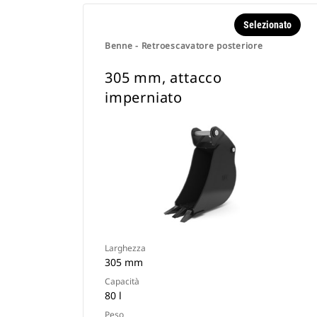
Selezionato
Benne - Retroescavatore posteriore
305 mm, attacco
imperniato
Larghezza
305 mm
Capacità
80 l
Peso