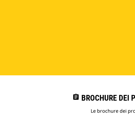
assignment
BROCHURE DEI 
Le brochure dei prod