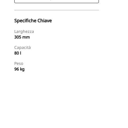
Specifiche Chiave
Larghezza
305 mm
Capacità
80 l
Peso
96 kg
Acquista Ora
Richiedi Un Preventivo