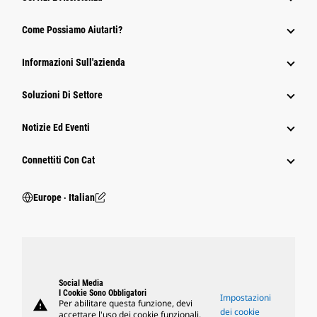
Come Possiamo Aiutarti?
Informazioni Sull'azienda
Soluzioni Di Settore
Notizie Ed Eventi
Connettiti Con Cat
Europe ‧ Italian
Social Media
I Cookie Sono Obbligatori
Impostazioni
warning
Per abilitare questa funzione, devi
dei cookie
accettare l'uso dei cookie funzionali,