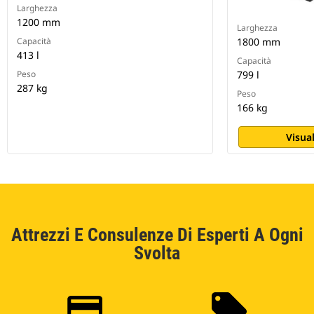
Larghezza
1200 mm
Larghezza
Capacità
1800 mm
413 l
Capacità
Peso
799 l
287 kg
Peso
166 kg
Visual
Attrezzi E Consulenze Di Esperti A Ogni
Svolta