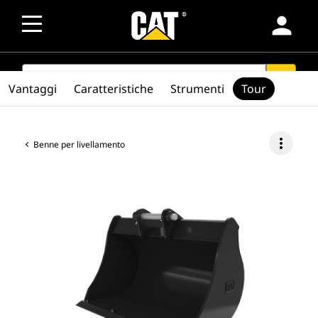
person
SEARCH
search
Vantaggi
Caratteristiche
Strumenti
Tour
more_vert
Benne per livellamento