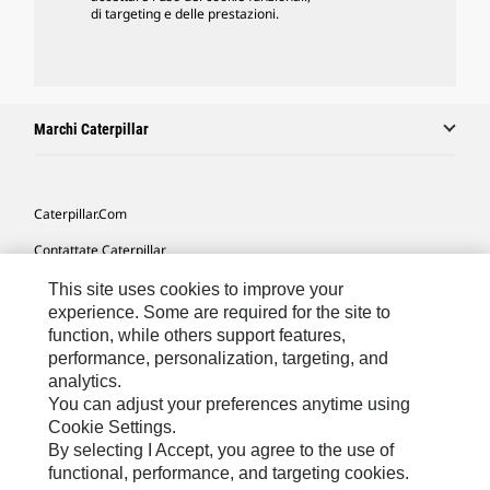
di targeting e delle prestazioni.
Marchi Caterpillar
Caterpillar.com
Contattate Caterpillar
Le Mie Preferenze Di Marketing
This site uses cookies to improve your
experience. Some are required for the site to
Mappa Del Sito
function, while others support features,
performance, personalization, targeting, and
Cookie Settings
analytics.
Informazioni Legali
You can adjust your preferences anytime using
Cookie Settings.
Tutela Della Privacy
By selecting I Accept, you agree to the use of
functional, performance, and targeting cookies.