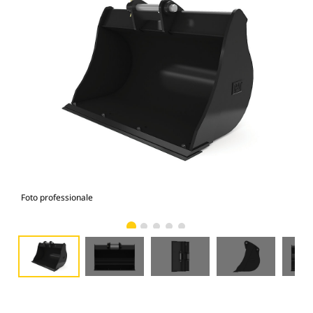
Foto professionale
Vist