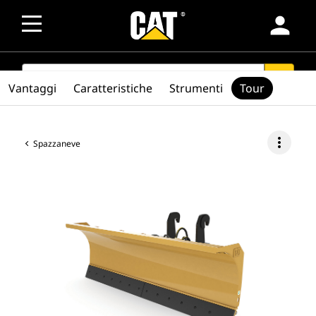
person
SEARCH
search
Vantaggi
Caratteristiche
Strumenti
Tour
more_vert
Spazzaneve