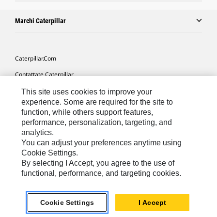
Marchi Caterpillar
Caterpillar.com
Contattate Caterpillar
Le Mie Preferenze Di Marketing
This site uses cookies to improve your
experience. Some are required for the site to
Mappa Del Sito
function, while others support features,
performance, personalization, targeting, and
Cookie Settings
analytics.
Informazioni Legali
You can adjust your preferences anytime using
Cookie Settings.
Tutela Della Privacy
By selecting I Accept, you agree to the use of
functional, performance, and targeting cookies.
Europe - Italian
© 2026 Caterpillar. Tutti i diritti riservati.
Cookie Settings
I Accept