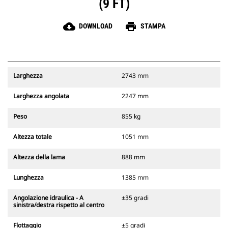
(9 FT)
cloud_download
print
DOWNLOAD
STAMPA
Larghezza
2743 mm
Larghezza angolata
2247 mm
Peso
855 kg
Altezza totale
1051 mm
Altezza della lama
888 mm
Lunghezza
1385 mm
Angolazione idraulica - A
±35 gradi
sinistra/destra rispetto al centro
Flottaggio
±5 gradi