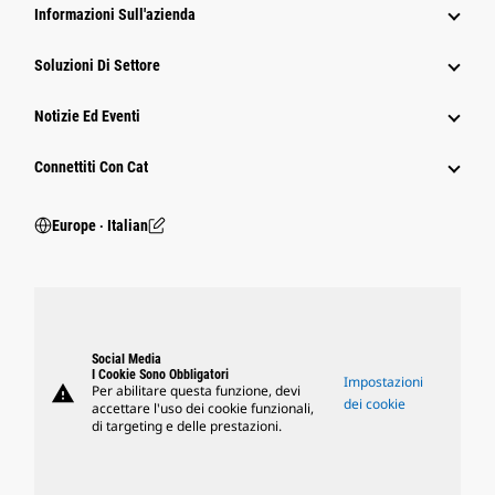
Informazioni Sull'azienda
Soluzioni Di Settore
Notizie Ed Eventi
Connettiti Con Cat
Europe ‧ Italian
Social Media
I Cookie Sono Obbligatori
Impostazioni
warning
Per abilitare questa funzione, devi
dei cookie
accettare l'uso dei cookie funzionali,
di targeting e delle prestazioni.