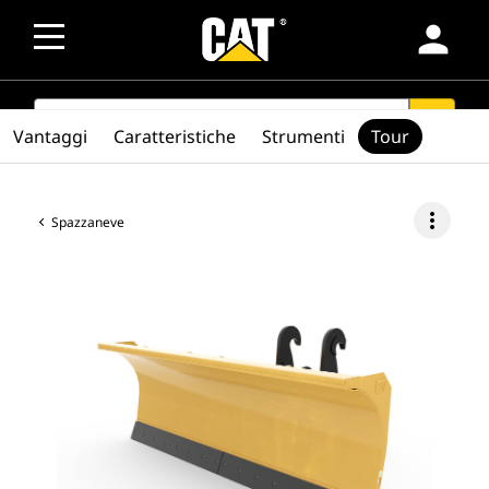
person
SEARCH
search
Vantaggi
Caratteristiche
Strumenti
Tour
more_vert
Spazzaneve