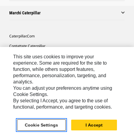
Marchi Caterpillar
Caterpillar.com
Contattate Caterpillar
Le Mie Preferenze Di Marketing
This site uses cookies to improve your
experience. Some are required for the site to
Mappa Del Sito
function, while others support features,
performance, personalization, targeting, and
Cookie Settings
analytics.
Informazioni Legali
You can adjust your preferences anytime using
Cookie Settings.
Tutela Della Privacy
By selecting I Accept, you agree to the use of
functional, performance, and targeting cookies.
Europe - Italian
© 2026 Caterpillar. Tutti i diritti riservati.
Cookie Settings
I Accept