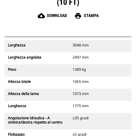
(10 FT)
cloud_download
print
DOWNLOAD
STAMPA
Larghezza
3048 mm
Larghezza angolata
2497 mm
Peso
1389 kg
Altezza totale
1065 mm
Altezza della lama
1073 mm
Lunghezza
1775 mm
Angolazione idraulica - A
±35 gradi
sinistra/destra rispetto al centro
Flottaggio
±5 gradi