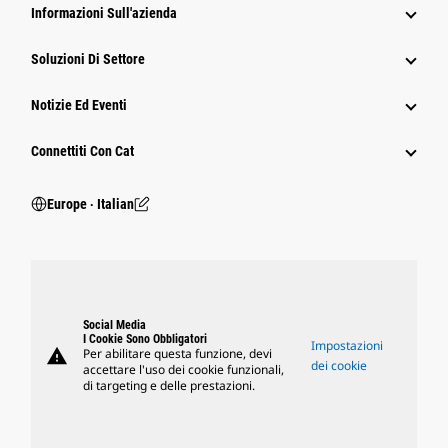
Informazioni Sull'azienda
Soluzioni Di Settore
Notizie Ed Eventi
Connettiti Con Cat
Europe ‧ Italian
Social Media
I Cookie Sono Obbligatori
Impostazioni
warning
Per abilitare questa funzione, devi
dei cookie
accettare l'uso dei cookie funzionali,
di targeting e delle prestazioni.