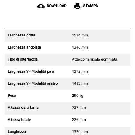
cloud_download
print
DOWNLOAD
STAMPA
Larghezza dritta
1524 mm
Larghezza angolata
1346 mm
Tipo di interfaccia
Attacco minipala gommata
Larghezza V - Modalità pala
1372 mm
Larghezza V - Modalità aratro
1483 mm
Peso
290 kg
Altezza della lama
737 mm
Altezza totale
826 mm
Lunghezza
1320 mm