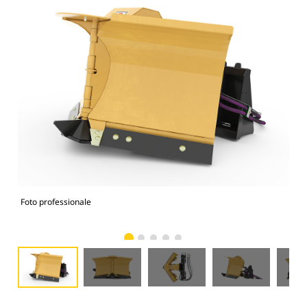
Foto professionale
Vist