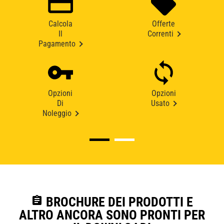
Calcola
Offerte
Il
Correnti
Pagamento
Opzioni
Opzioni
Di
Usato
Noleggio
assignment
BROCHURE DEI PRODOTTI E
ALTRO ANCORA SONO PRONTI PER