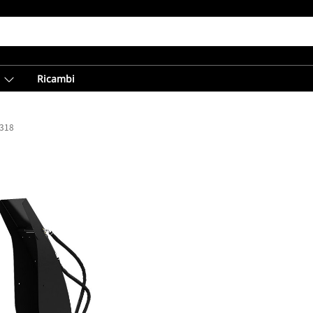
Ricambi
318