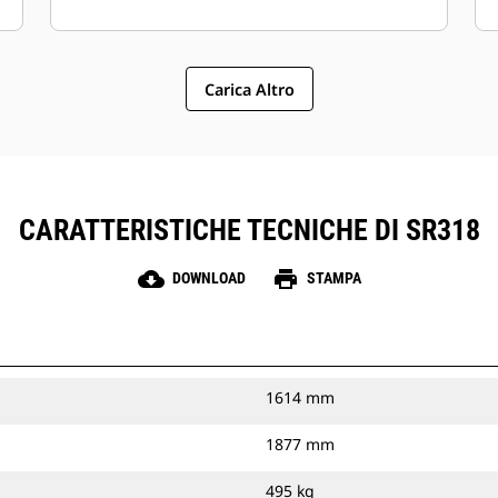
Carica Altro
CARATTERISTICHE TECNICHE DI SR318
cloud_download
print
DOWNLOAD
STAMPA
1614 mm
1877 mm
495 kg