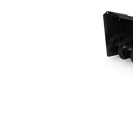
SR318
Van
Cambia modello