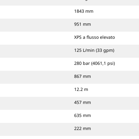
1843 mm
951 mm
XPS a flusso elevato
125 L/min (33 gpm)
280 bar (4061,1 psi)
867 mm
12.2 m
457 mm
635 mm
222 mm