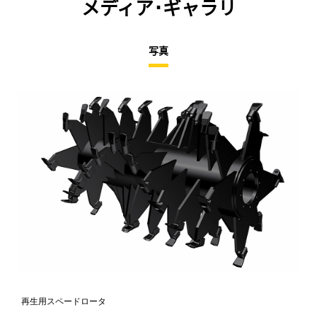
メディア･ギャラリ
写真
再生用スペードロータ
再