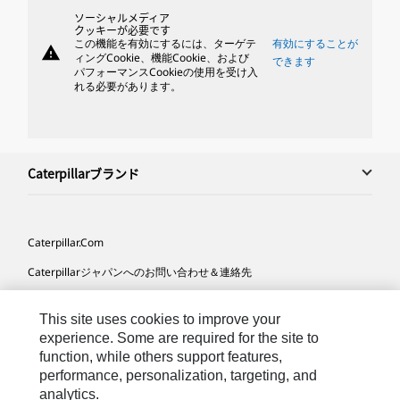
ソーシャルメディア
クッキーが必要です
この機能を有効にするには、ターゲテ
有効にすることが
warning
ィングCookie、機能Cookie、および
できます
パフォーマンスCookieの使用を受け入
れる必要があります。
Caterpillarブランド
Caterpillar.com
Caterpillarジャパンへのお問い合わせ＆連絡先
マイマーケティング情報配信設定
This site uses cookies to improve your
サイト･マップ
experience. Some are required for the site to
function, while others support features,
Cookie Settings
performance, personalization, targeting, and
法的事項
analytics.