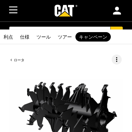
person
SEARCH
search
利点
仕様
ツール
ツアー
キャンペーン
more_vert
ロータ