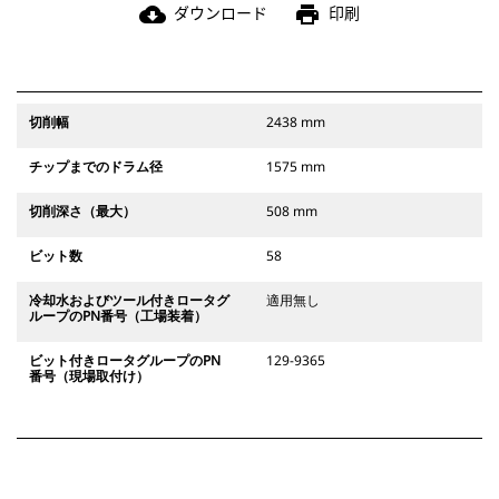
ダウンロード
印刷
cloud_download
print
切削幅
2438 mm
チップまでのドラム径
1575 mm
切削深さ（最大）
508 mm
ビット数
58
冷却水およびツール付きロータグ
適用無し
ループのPN番号（工場装着）
ビット付きロータグループのPN
129-9365
番号（現場取付け）