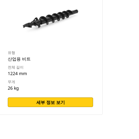
유형
산업용 비트
전체 길이
1224 mm
무게
26 kg
세부 정보 보기