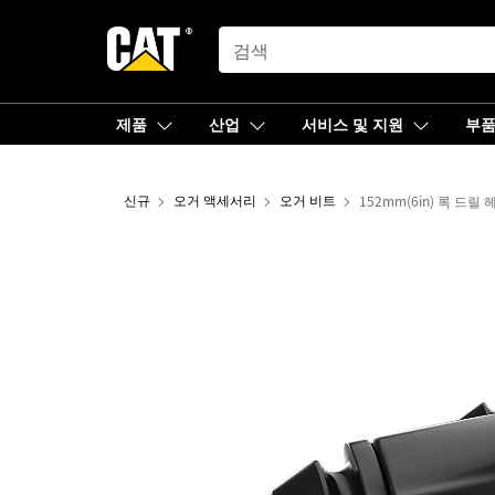
SEARCH
제품
산업
서비스 및 지원
부
신규
오거 액세서리
오거 비트
152mm(6in) 록 드릴 