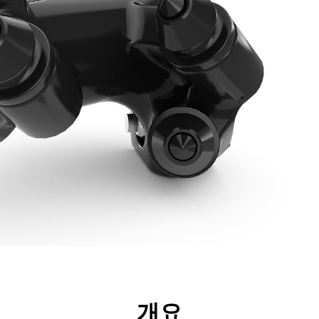
리후생
사양
툴
투어
개요