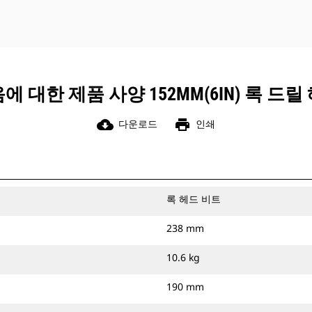
에 대한 제품 사양 152MM(6IN) 록 드릴
cloud_download
print
다운로드
인쇄
록 헤드 비트
238 mm
10.6 kg
190 mm