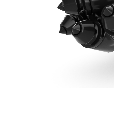
152mm(6in) 록 드릴 헤드
복
모델 변경