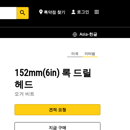
로그인
place
apps
특약점 찾기
search
Asia-한글
미국
미터법
152mm(6in) 록 드릴
헤드
오거 비트
견적 요청
지금 구매