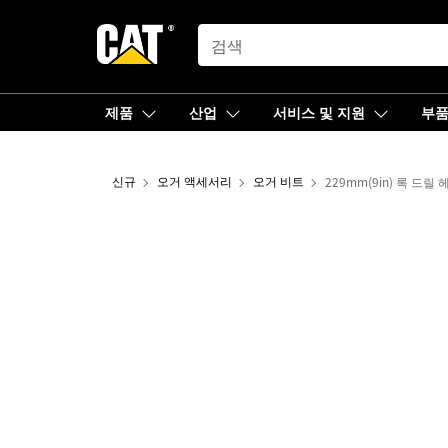
SEARCH
제품
산업
서비스 및 지원
부
신규
오거 액세서리
오거 비트
229mm(9in) 록 드릴 