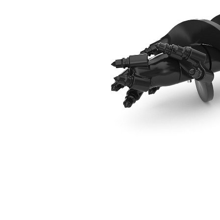
229mm(9in) 록 드릴 헤드
복
모델 변경