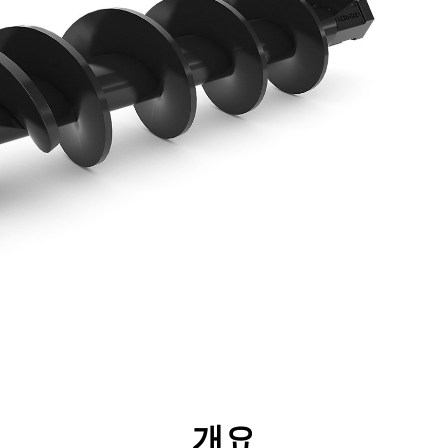
리후생
사양
툴
투어
개요