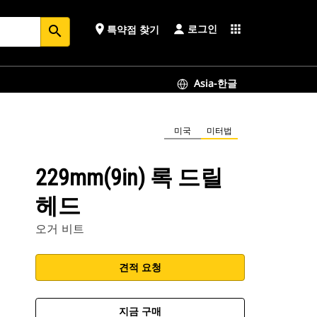
로그인
place
apps
특약점 찾기
search
Asia-한글
미국
미터법
229mm(9in) 록 드릴
헤드
오거 비트
견적 요청
지금 구매