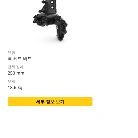
유형
록 헤드 비트
전체 길이
250 mm
무게
18.6 kg
세부 정보 보기