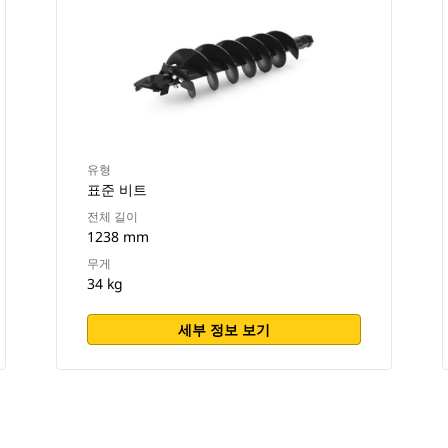
유형
표준 비트
전체 길이
1238 mm
무게
34 kg
세부 정보 보기