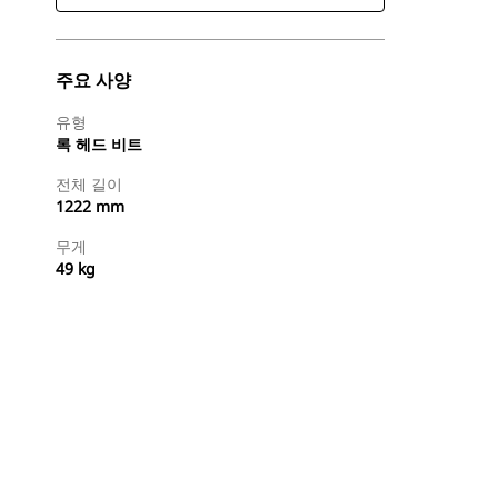
주요 사양
유형
록 헤드 비트
전체 길이
1222 mm
무게
49 kg
지금 구매
견적 요청