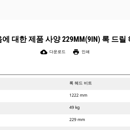
에 대한 제품 사양 229MM(9IN) 록 드릴
cloud_download
print
다운로드
인쇄
록 헤드 비트
1222 mm
49 kg
229 mm