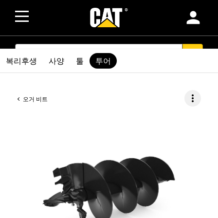
person
SEARCH
search
복리후생
사양
툴
투어
more_vert
오거 비트