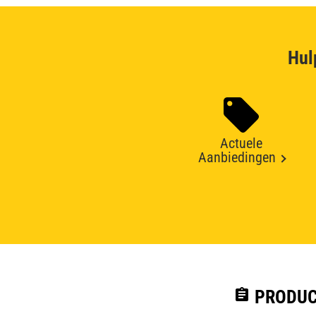
Hul
Actuele
Aanbiedingen
assignment
PRODUC