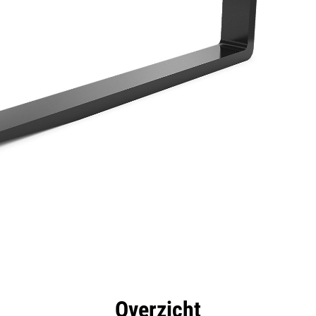
rdelen
Specificaties
Hulpmiddelen
Rondleidin
Overzicht