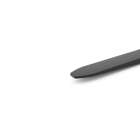
1524 Mm (60 In)
Voo
Model wijzigen