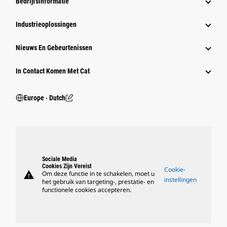
Bedrijfsinformatie
Industrieoplossingen
Nieuws En Gebeurtenissen
In Contact Komen Met Cat
Europe ‧ Dutch
Sociale Media
Cookies Zijn Vereist
Cookie-
warning
Om deze functie in te schakelen, moet u
instellingen
het gebruik van targeting-, prestatie- en
functionele cookies accepteren.