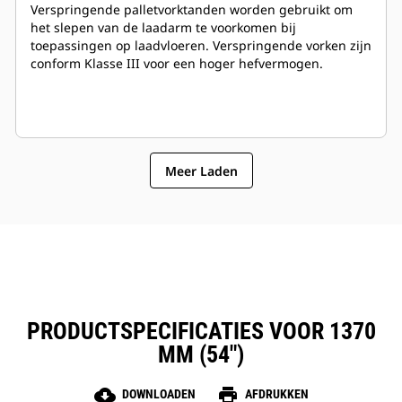
Verspringende palletvorktanden worden gebruikt om
het slepen van de laadarm te voorkomen bij
toepassingen op laadvloeren. Verspringende vorken zijn
conform Klasse III voor een hoger hefvermogen.
Meer Laden
PRODUCTSPECIFICATIES VOOR 1370
MM (54")
cloud_download
print
DOWNLOADEN
AFDRUKKEN