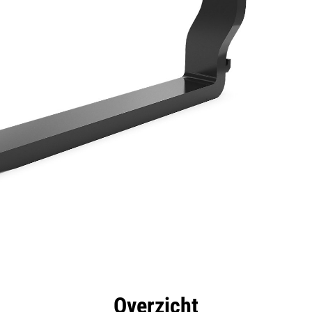
rdelen
Specificaties
Hulpmiddelen
Rondleidin
Overzicht