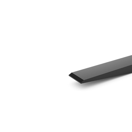
1370 Mm (54 In)
Voo
Model wijzigen