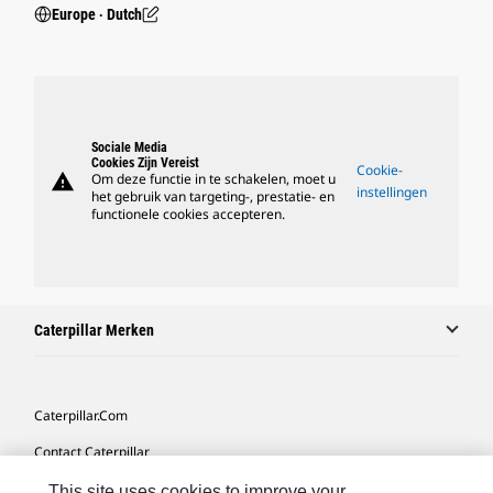
Europe ‧ Dutch
Sociale Media
Cookies Zijn Vereist
Cookie-
warning
Om deze functie in te schakelen, moet u
instellingen
het gebruik van targeting-, prestatie- en
functionele cookies accepteren.
Caterpillar Merken
Caterpillar.com
Contact Caterpillar
Mijn Marketingvoorkeuren
This site uses cookies to improve your