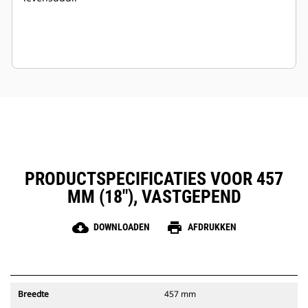
PRODUCTSPECIFICATIES VOOR 457
MM (18"), VASTGEPEND
cloud_download
print
DOWNLOADEN
AFDRUKKEN
Breedte
457 mm