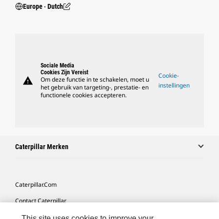
Europe ‧ Dutch
Sociale Media
Cookies Zijn Vereist
Cookie-
warning
Om deze functie in te schakelen, moet u
instellingen
het gebruik van targeting-, prestatie- en
functionele cookies accepteren.
Caterpillar Merken
Caterpillar.com
Contact Caterpillar
Mijn Marketingvoorkeuren
This site uses cookies to improve your