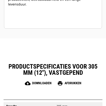
levensduur.
PRODUCTSPECIFICATIES VOOR 305
MM (12"), VASTGEPEND
cloud_download
print
DOWNLOADEN
AFDRUKKEN