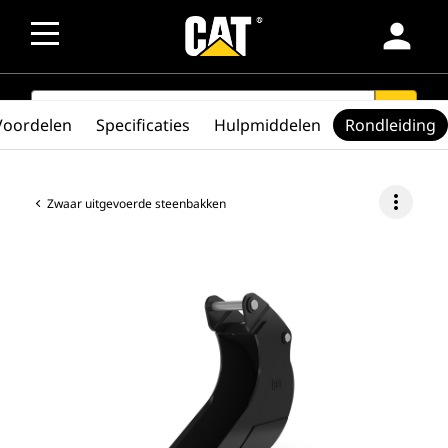
person
SEARCH
search
Voordelen
Specificaties
Hulpmiddelen
Rondleiding
more_vert
Zwaar uitgevoerde steenbakken