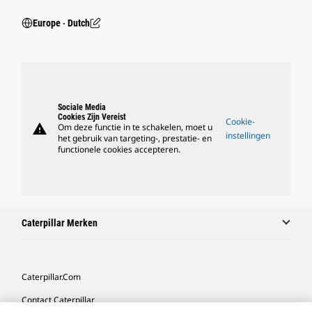
Europe ‧ Dutch
Sociale Media
Cookies Zijn Vereist
Cookie-
warning
Om deze functie in te schakelen, moet u
instellingen
het gebruik van targeting-, prestatie- en
functionele cookies accepteren.
Caterpillar Merken
Caterpillar.com
Contact Caterpillar