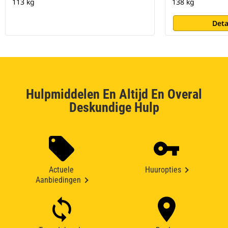
113 kg
138 kg
Deta
Hulpmiddelen En Altijd En Overal
Deskundige Hulp
Actuele
Huuropties
Aanbiedingen