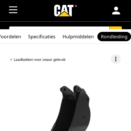
person
SEARCH
search
Voordelen
Specificaties
Hulpmiddelen
Rondleiding
more_vert
Laadbakken voor zwaar gebruik