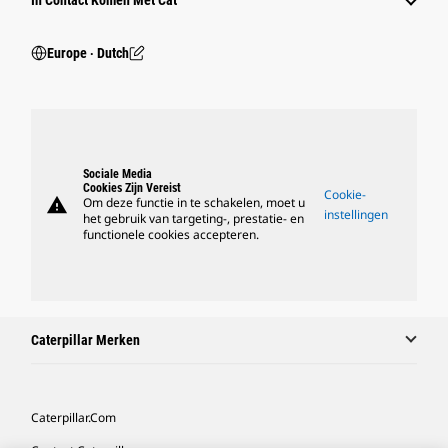
In Contact Komen Met Cat
Europe ‧ Dutch
Sociale Media
Cookies Zijn Vereist
Cookie-
warning
Om deze functie in te schakelen, moet u
instellingen
het gebruik van targeting-, prestatie- en
functionele cookies accepteren.
Caterpillar Merken
Caterpillar.com