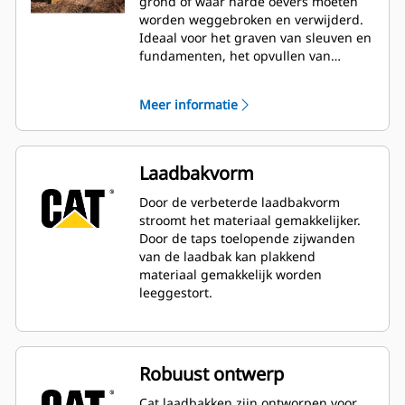
grond of waar harde oevers moeten
worden weggebroken en verwijderd.
Ideaal voor het graven van sleuven en
fundamenten, het opvullen van
sleuven en voor algemene
graafwerkzaamheden in de bouw,
Meer informatie
groenvoorziening en
nutstoepassingen.
Laadbakvorm
Door de verbeterde laadbakvorm
stroomt het materiaal gemakkelijker.
Door de taps toelopende zijwanden
van de laadbak kan plakkend
materiaal gemakkelijk worden
leeggestort.
Robuust ontwerp
Cat laadbakken zijn ontworpen voor