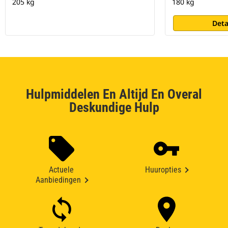
205 kg
180 kg
Deta
Hulpmiddelen En Altijd En Overal
Deskundige Hulp
Actuele
Huuropties
Aanbiedingen