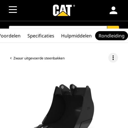
person
SEARCH
search
Voordelen
Specificaties
Hulpmiddelen
Rondleiding
more_vert
Zwaar uitgevoerde steenbakken