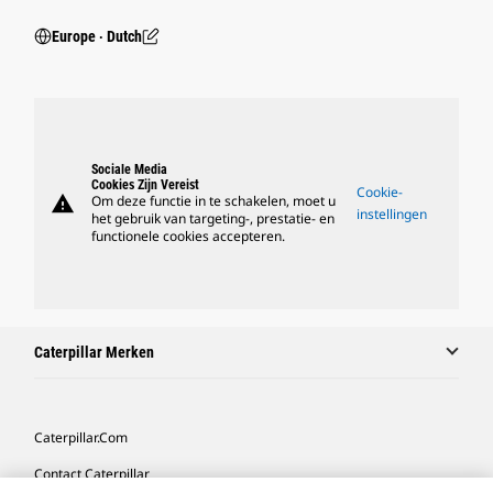
Europe ‧ Dutch
Sociale Media
Cookies Zijn Vereist
Cookie-
warning
Om deze functie in te schakelen, moet u
instellingen
het gebruik van targeting-, prestatie- en
functionele cookies accepteren.
Caterpillar Merken
Caterpillar.com
Contact Caterpillar