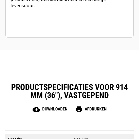
levensduur.
PRODUCTSPECIFICATIES VOOR 914
MM (36"), VASTGEPEND
cloud_download
print
DOWNLOADEN
AFDRUKKEN