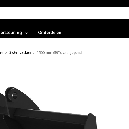
dersteuning
Onderdelen
er
Slotenbakken
1500 mm (59"), vastgepend