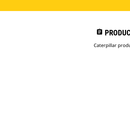
assignment
PRODUC
Caterpillar pro