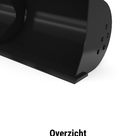
rdelen
Specificaties
Hulpmiddelen
Rondleidin
Overzicht