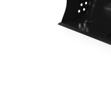
1500 Mm (59"), Vastgepend
Voo
Model wijzigen