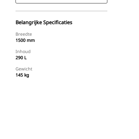
Belangrijke Specificaties
Breedte
1500 mm
Inhoud
290 L
Gewicht
145 kg
g
Nu Winkelen
Prijsopgave Aanvragen