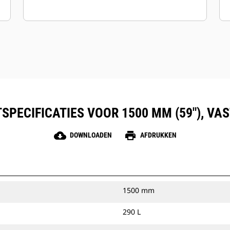
SPECIFICATIES VOOR 1500 MM (59"), VA
cloud_download
print
DOWNLOADEN
AFDRUKKEN
1500 mm
290 L