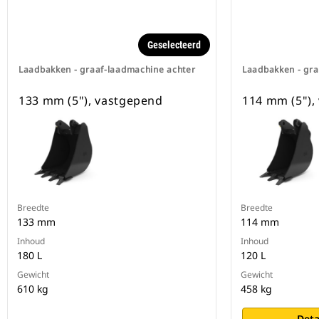
Geselecteerd
Laadbakken - graaf-laadmachine achter
Laadbakken - gra
133 mm (5"), vastgepend
114 mm (5"),
Breedte
Breedte
133 mm
114 mm
Inhoud
Inhoud
180 L
120 L
Gewicht
Gewicht
610 kg
458 kg
Deta