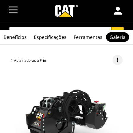
person
SEARCH
search
Benefícios
Especificações
Ferramentas
Galeria
more_vert
Aplainadoras a Frio