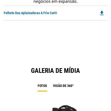
negócios em expansão.
file_download
Do
Folheto Das Aplainadoras A Frio Cat®
P
O
in
a
N
Ta
GALERIA DE MÍDIA
FOTOS
VISÃO DE 360°