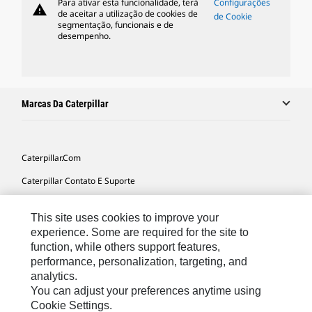
Para ativar esta funcionalidade, terá
Configurações
warning
de aceitar a utilização de cookies de
de Cookie
segmentação, funcionais e de
desempenho.
Marcas Da Caterpillar
Caterpillar.com
Caterpillar Contato E Suporte
Minhas Preferências De Marketing
This site uses cookies to improve your
Mapa Do Local
experience. Some are required for the site to
function, while others support features,
Cookie Settings
performance, personalization, targeting, and
Legal
analytics.
You can adjust your preferences anytime using
Privacidade
Cookie Settings.