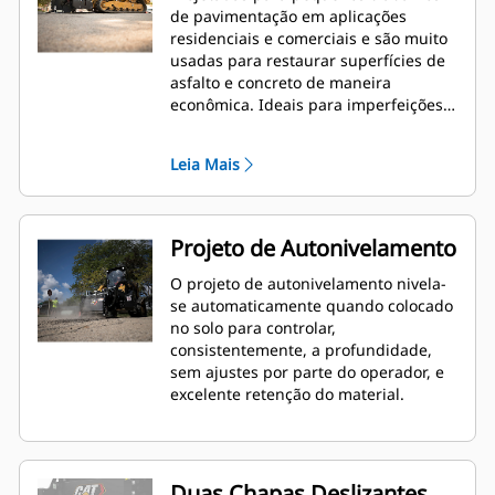
de pavimentação em aplicações
residenciais e comerciais e são muito
usadas para restaurar superfícies de
asfalto e concreto de maneira
econômica. Ideais para imperfeições
de usinagem antes do recapeamento,
removendo pavimentos deteriorados,
Leia Mais
listras de faixas de trânsito e
trabalhos nos quais a utilização de
aplainadoras exclusivas seja limitada.
Projeto de Autonivelamento
O projeto de autonivelamento nivela-
se automaticamente quando colocado
no solo para controlar,
consistentemente, a profundidade,
sem ajustes por parte do operador, e
excelente retenção do material.
Duas Chapas Deslizantes