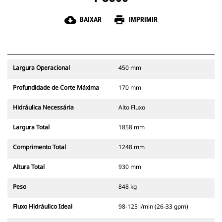
cloud_download
print
BAIXAR
IMPRIMIR
Largura Operacional
450 mm
Profundidade de Corte Máxima
170 mm
Hidráulica Necessária
Alto Fluxo
Largura Total
1858 mm
Comprimento Total
1248 mm
Altura Total
930 mm
Peso
848 kg
Fluxo Hidráulico Ideal
98-125 l/min (26-33 gpm)