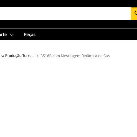
se
orte
Peças
Grupos Geradores para Produção Terrestre
3516B com Mesclagem Dinâmica de Gás