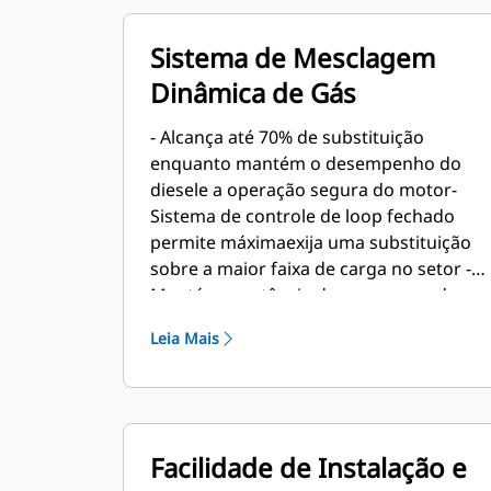
Sistema de Mesclagem
Dinâmica de Gás
- Alcança até 70% de substituição
enquanto mantém o desempenho do
diesele a operação segura do motor-
Sistema de controle de loop fechado
permite máximaexija uma substituição
sobre a maior faixa de carga no setor -
Mantém a potência do grupo gerador
diesel tradicional eo desempenho de
Leia Mais
resposta transiente- Aceita uma ampla
gama de qualidade de gás e ajusta-se
automaticamente àsmudanças de
qualidade do combustível, eliminando a
necessidade decalibragem em campo-
Facilidade de Instalação e
O painel de controle EMCP 4.4