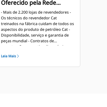
Oferecido pela Rede
Mundial de Revendedores
- Mais de 2.200 lojas de revendedores -
Cat
Os técnicos do revendedor Cat
treinados na fábrica cuidam de todos os
aspectos do produto de petróleo Cat -
Disponibilidade, serviço e garantia de
peças mundial - Contratos de
manutenção preventiva disponíveis
para opções de reparo antes da
Leia Mais
falha•O•as amostras de óleo e líquido
arrefecedor com padrões estabelecidos
pela Caterpillar a fim de determinar:•
Condição interna do componente do
motor• Presença de fluidos
indesejados• Presença de coprodutos
de combustão• Intervalo da troca de
óleo específico do local