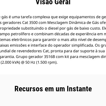
Visão Geral
e gás é uma tarefa complexa que exige equipamentos de ge
os geradores Cat 3500 com Mesclagem Dinâmica de Gás ofe
ropriedade substituindo o diesel por gás de baixo custo. E
campo petrolífero e combinam décadas de experiência em m
temas eletrônicos para garantir o mais alto nível de dese
aixas emissões e interface do operador simplificada. Os g
undial de revendedores Cat, pronta para dar suporte à su
e garantia. Grupo gerador 3516B com kit para mesclagem di
 (2.000 kVA) @ 50 Hz (1.500 rpm).
Recursos em um Instante