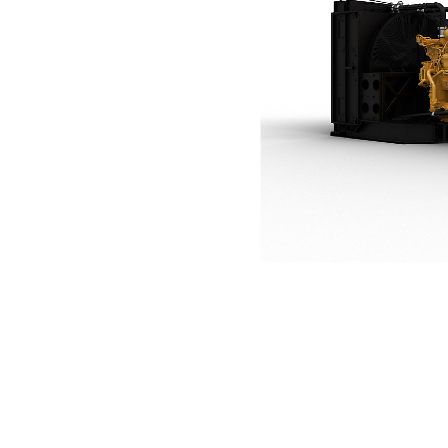
3516B Com Mesclagem Dinâmica De Gás
Ben