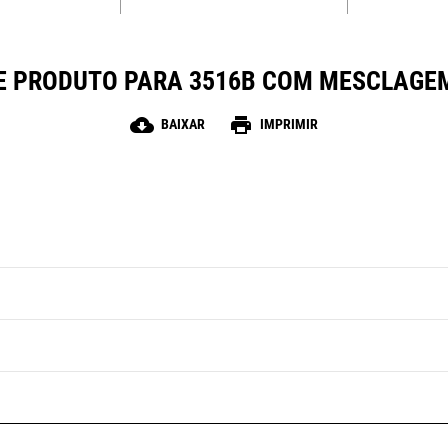
E PRODUTO PARA 3516B COM MESCLAGE
cloud_download
print
BAIXAR
IMPRIMIR