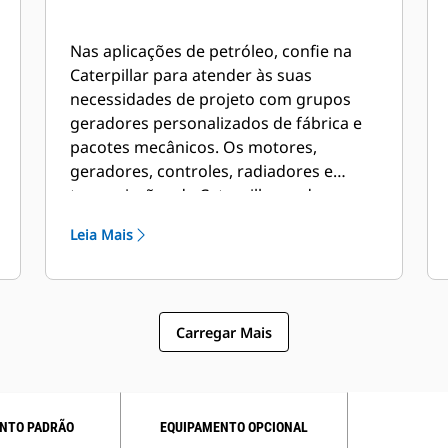
Nas aplicações de petróleo, confie na
Caterpillar para atender às suas
necessidades de projeto com grupos
geradores personalizados de fábrica e
pacotes mecânicos. Os motores,
geradores, controles, radiadores e
transmissões da Caterpillar podem ser
projetados de forma personalizada e
Leia Mais
combinados em colaboração com
nossos revendedores locais para criar
soluções exclusivas. Os pacotes
personalizados têm suporte mundial e
Carregar Mais
são cobertos por uma garantia de um
ano após a primeira partida.
NTO PADRÃO
EQUIPAMENTO OPCIONAL