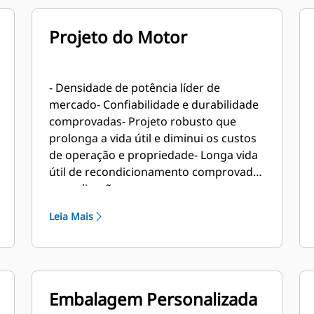
Projeto do Motor
- Densidade de potência líder de
mercado- Confiabilidade e durabilidade
comprovadas- Projeto robusto que
prolonga a vida útil e diminui os custos
de operação e propriedade- Longa vida
útil de recondicionamento comprovada
em aplicações para campos
petrolíferos- Componentes principais
Leia Mais
do motor projetados para
recondicionamento e reutilizaçãona
revisão
Embalagem Personalizada