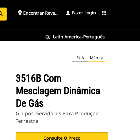
Fazer Login
place
apps
Encontrar Revendedor
arch
Latin America-Português
EUA
Métrica
3516B Com
Mesclagem Dinâmica
De Gás
Grupos Geradores Para Produção
Terrestre
Consulte O Preço