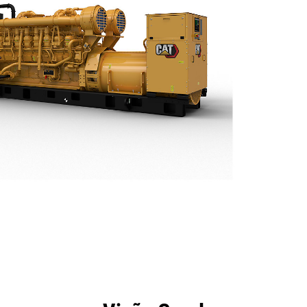
efícios
Especificações
Ferramentas
Galeria