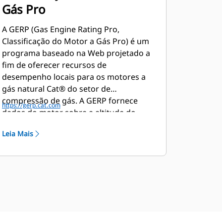
Gás Pro
A GERP (Gas Engine Rating Pro,
Classificação do Motor a Gás Pro) é um
programa baseado na Web projetado a
fim de oferecer recursos de
desempenho locais para os motores a
gás natural Cat® do setor de
compressão de gás. A GERP fornece
https://gerp.cat.com
dados do motor sobre a altitude do
terreno, temperatura ambiente,
Leia Mais
combustível, rejeição de calor do líquido
arrefecedor do motor, dados de
desempenho, desenhos de instalação,
folhas de especificações e curvas da
bomba.