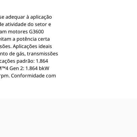
e adequar à aplicação
 atividade do setor e
izam motores G3600
tam a potência certa
ões. Aplicações ideais
nto de gás, transmissões
cações padrão: 1.864
EM™4 Gen 2: 1.864 bkW
00 rpm. Conformidade com