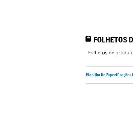
assignment
FOLHETOS D
Folhetos de produto
Planilha De Especificaçõe