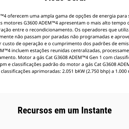
4 oferecem uma ampla gama de opções de energia para s
s motores G3600 ADEM™4 apresentam o mais alto tempo de
eração entre o recondicionamento. Os operadores que util
mente não passam por paradas não programadas e aprovei
r custo de operação e o cumprimento dos padrões de emiss
™4 incluem estações reunidas centralizadas, processame
amento. Motor a gás Cat G3608 ADEM™4 Gen 1 com classifi
 rpm e classificações padrão do motor a gás Cat G3608 AD
e classificações aprimoradas: 2.051 bKW (2.750 bhp) a 1.0
Recursos em um Instante