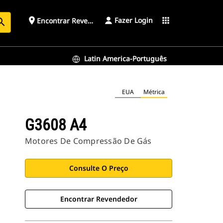
Fazer Login
place
apps
Encontrar Revendedor
arch
Latin America-Português
EUA
Métrica
G3608 A4
Motores De Compressão De Gás
Consulte O Preço
Encontrar Revendedor