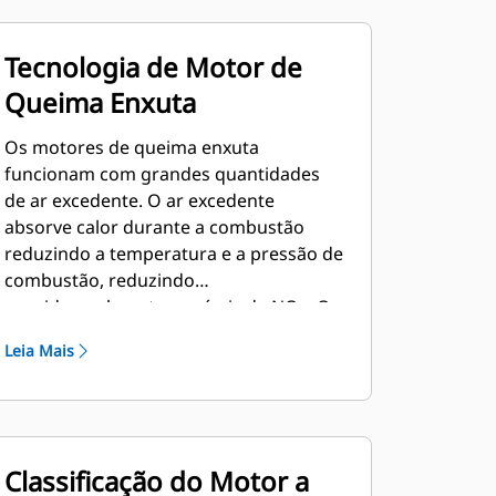
Tecnologia de Motor de
Queima Enxuta
Os motores de queima enxuta
funcionam com grandes quantidades
de ar excedente. O ar excedente
absorve calor durante a combustão
reduzindo a temperatura e a pressão de
combustão, reduzindo
consideravelmente os níveis de NOx. O
projeto de queima enxuta também
Leia Mais
proporciona maior vida útil dos
componentes e excelente consumo de
combustível.
Classificação do Motor a