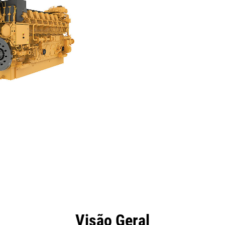
efícios
Especificações
Ferramentas
Galeria
Visão Geral