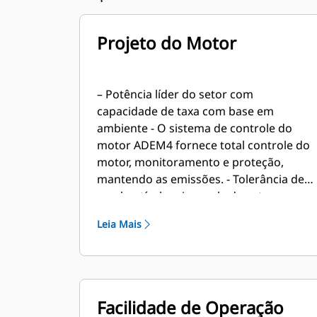
Projeto do Motor
– Potência líder do setor com
capacidade de taxa com base em
ambiente - O sistema de controle do
motor ADEM4 fornece total controle do
motor, monitoramento e proteção,
mantendo as emissões. - Tolerância de
combustível mais ampla do setor para
flexibilidade de aplicação -
Leia Mais
Confiabilidade e durabilidade
comprovadas com os menores custos
de propriedade e operação -
Termostatos instalados de fábrica
Facilidade de Operação