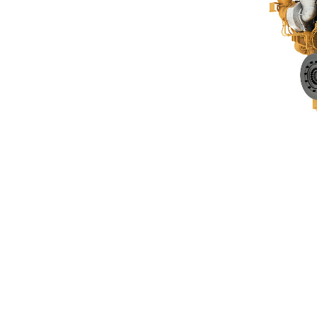
G3608 A4
Ben
Alterar Modelo