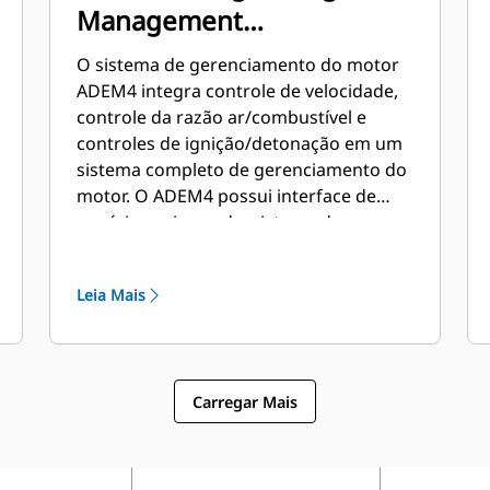
Management
(Gerenciamento Digital
O sistema de gerenciamento do motor
Avançado do Motor)
ADEM4 integra controle de velocidade,
controle da razão ar/combustível e
controles de ignição/detonação em um
sistema completo de gerenciamento do
motor. O ADEM4 possui interface de
usuário aprimorada, sistema de
exibição, controles de desligamento e
diagnóstico do sistema.
Leia Mais
Carregar Mais