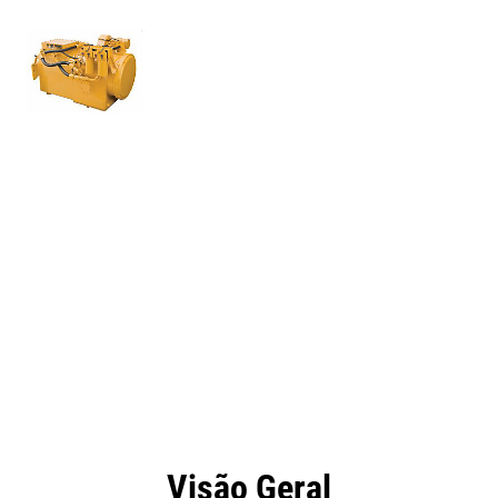
efícios
Especificações
Ferramentas
Galeria
Visão Geral