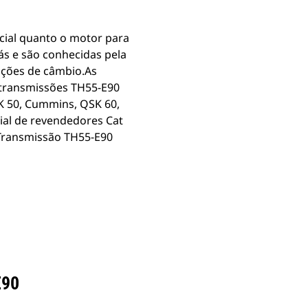
cial quanto o motor para
ás e são conhecidas pela
pções de câmbio.As
 transmissões TH55-E90
K 50, Cummins, QSK 60,
al de revendedores Cat
.Transmissão TH55-E90
E90