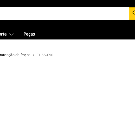
se
orte
Peças
nutenção de Poços
TH55-E90