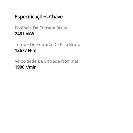
Especificações-Chave
Potência De Entrada Bruta
2461 bkW
Torque De Entrada De Pico Bruto
12677 N·m
Velocidade De Entrada Nominal
1900 r/min
Ofertas
Encontrar Revendedor
Consulte O Preço