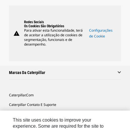
Redes Sociais
Os Cookies São Obrigatórios
Para ativar esta funcionalidade, terá
Configurações
warning
de aceitar a utilização de cookies de
de Cookie
segmentação, funcionais e de
desempenho.
Marcas Da Caterpillar
Caterpillar.com
Caterpillar Contato E Suporte
Minhas Preferências De Marketing
This site uses cookies to improve your
Mapa Do Local
experience. Some are required for the site to