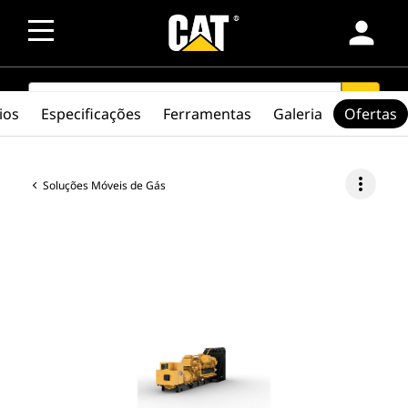
person
SEARCH
search
ios
Especificações
Ferramentas
Galeria
Ofertas
more_vert
Soluções Móveis de Gás