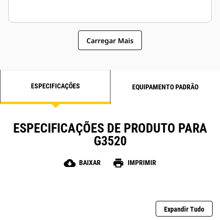
Carregar Mais
ESPECIFICAÇÕES
EQUIPAMENTO PADRÃO
ESPECIFICAÇÕES DE PRODUTO PARA
G3520
cloud_download
print
BAIXAR
IMPRIMIR
Expandir Tudo