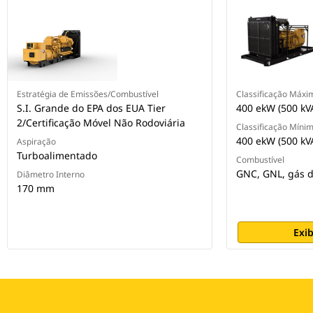
Estratégia de Emissões/Combustível
Classificação Máxi
S.I. Grande do EPA dos EUA Tier
400 ekW (500 kV
2/Certificação Móvel Não Rodoviária
Classificação Míni
400 ekW (500 kV
Aspiração
Turboalimentado
Combustível
GNC, GNL, gás d
Diâmetro Interno
170 mm
Exib